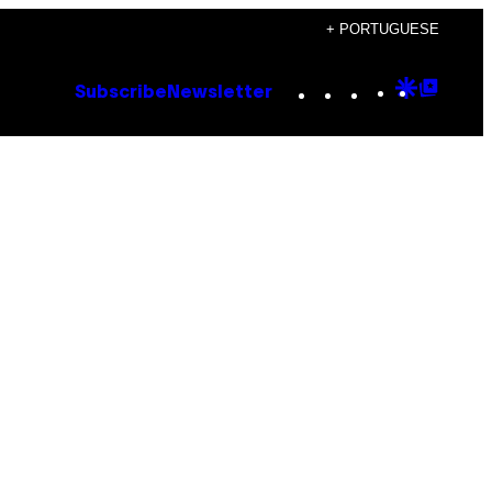
+ PORTUGUESE
Instagram
TikTok
YouTube
Google
Goog
Subscribe
Newsletter
Discove
Top
Posts