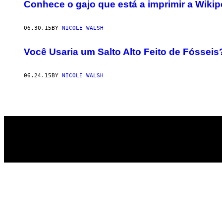
AUTHOR
Conhece o gajo que está a imprimir a Wikip
06.30.15
BY
NICOLE WALSH
Você Usaria um Salto Alto Feito de Fósseis
06.24.15
BY
NICOLE WALSH