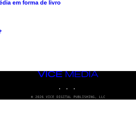
édia em forma de livro
?
VICE
MEDIA
INSTAGRAM
TIKTOK
YOUTUBE
© 2026 VICE DIGITAL PUBLISHING, LLC