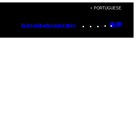
+ PORTUGUESE
Instagram
TikTok
YouTube
Google
Goog
Subscribe
Newsletter
Discove
Top
Posts