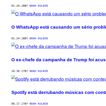
AUTHOR
02.20.18
BY
NOAH KULWIN
O WhatsApp está causando um sério proble
01.24.18
BY
NOAH KULWIN
O ex-chefe da campanha de Trump foi acus
10.30.17
BY
NOAH KULWIN
Spotify está derrubando músicas com conte
08.17.17
BY
NOAH KULWIN