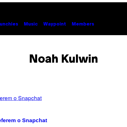
unchies
Music
Waypoint
Members
Noah Kulwin
eferem o Snapchat