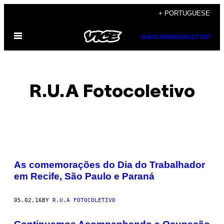
Skip
+ PORTUGUESE
to
Open
content
SUBSCRIBE
NEWSLETTER
Menu
R.U.A Fotocoletivo
POSTS
As comemorações do Dia do Trabalhador
BY
em Recife, São Paulo e Paraná
THIS
05.02.16
BY
R.U.A FOTOCOLETIVO
AUTHOR