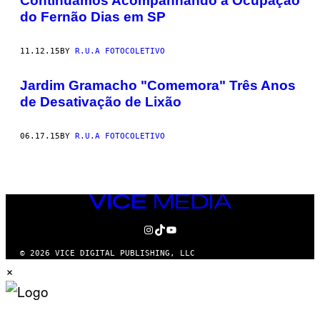
Continuamos Acompanhando a Ocupação
do Fernão Dias em SP
11.12.15
BY
R.U.A FOTOCOLETIVO
Jardim Gramacho "Comemora" Três Anos
de Desativação de Lixão
06.17.15
BY
R.U.A FOTOCOLETIVO
VICE
MEDIA
INSTAGRAM
TIKTOK
YOUTUBE
© 2026 VICE DIGITAL PUBLISHING, LLC
×