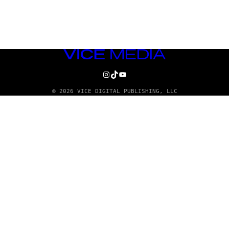
VICE
MEDIA
INSTAGRAM
TIKTOK
YOUTUBE
© 2026 VICE DIGITAL PUBLISHING, LLC