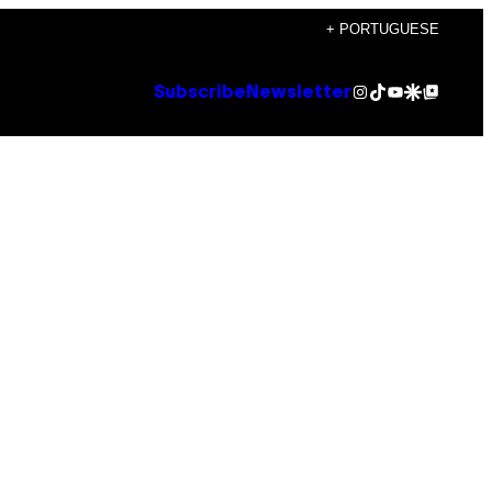
+ PORTUGUESE
Instagram
TikTok
YouTube
Google Discover
Google Top Posts
Subscribe
Newsletter