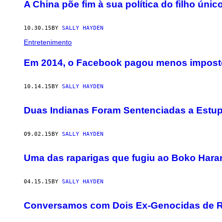
AUTHOR
A China põe fim à sua política do filho únic
10.30.15
BY
SALLY HAYDEN
Entretenimento
Em 2014, o Facebook pagou menos imposto
10.14.15
BY
SALLY HAYDEN
Duas Indianas Foram Sentenciadas a Estupr
09.02.15
BY
SALLY HAYDEN
Uma das raparigas que fugiu ao Boko Haram
04.15.15
BY
SALLY HAYDEN
Conversamos com Dois Ex-Genocidas de 