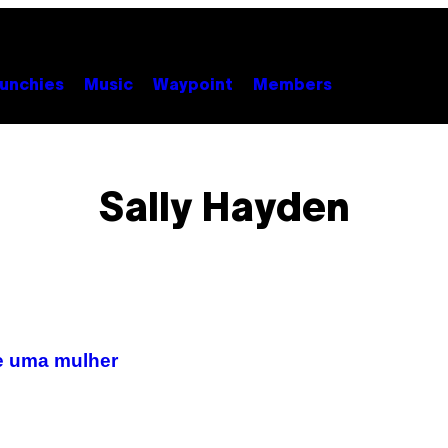
unchies
Music
Waypoint
Members
Sally Hayden
e uma mulher