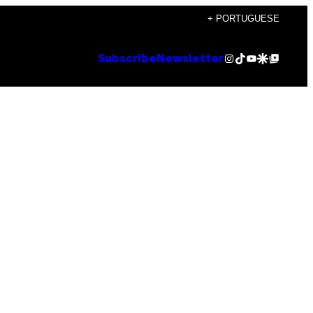
+ PORTUGUESE
Instagram
TikTok
YouTube
Google Discover
Google Top Posts
Subscribe
Newsletter