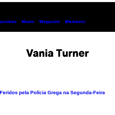
unchies
Music
Waypoint
Members
Vania Turner
Feridos pela Polícia Grega na Segunda-Feira