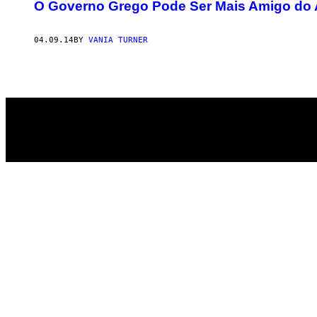
AUTHOR
O Governo Grego Pode Ser Mais Amigo do 
04.09.14
BY
VANIA TURNER