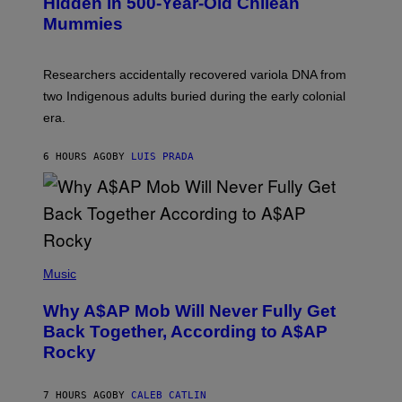
Hidden in 500-Year-Old Chilean
Y
M
I
Mummies
U
M
C
A
H
G
O
Researchers accidentally recovered variola DNA from
E
L
S
D
two Indigenous adults buried during the early colonial
E
era.
R
C
H
6 HOURS AGO
BY
LUIS PRADA
I
L
E
A
N
M
U
M
(
M
P
Music
Y
H
T
O
H
Why A$AP Mob Will Never Fully Get
T
A
O
Back Together, According to A$AP
N
B
T
Rocky
Y
H
N
O
O
S
A
7 HOURS AGO
BY
CALEB CATLIN
E