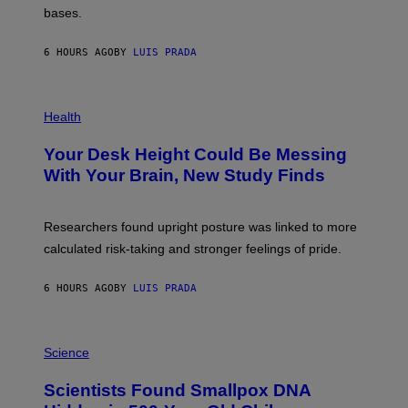
P
M
bases.
I
A
X
G
E
E
6 HOURS AGO
BY
LUIS PRADA
L
)
/
G
E
P
T
H
Health
T
O
Y
T
I
Your Desk Height Could Be Messing
O
M
:
With Your Brain, New Study Finds
A
B
G
A
E
T
S
U
Researchers found upright posture was linked to more
H
calculated risk-taking and stronger feelings of pride.
A
N
T
6 HOURS AGO
BY
LUIS PRADA
O
K
E
R
A
/
M
Science
G
U
E
C
Scientists Found Smallpox DNA
T
H
T
,