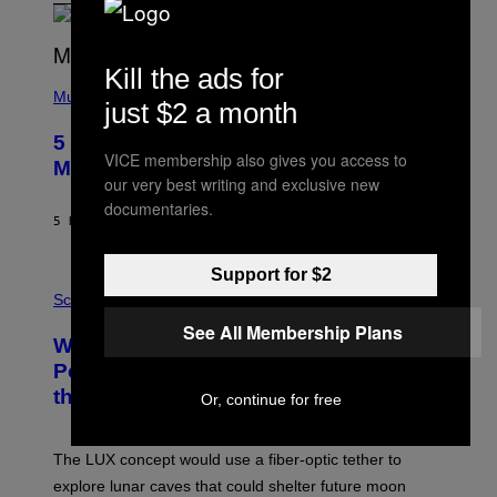
Kill the ads for
(
P
Music
just $2 a month
H
O
5 Hip-Hop Songs That Are Most
T
VICE membership also gives you access to
O
Memorable for Their Classic Hooks
B
our very best writing and exclusive new
Y
documentaries.
S
5 HOURS AGO
BY
CALEB CATLIN
T
E
V
Support for $2
E
P
G
H
Science
R
O
See All Membership Plans
A
T
Why NASA Wants to Send a Laser-
N
O
I
:
Powered Drone Into Caves Beneath
T
N
the Moon
Z
A
Or, continue for free
/
S
W
A
I
;
The LUX concept would use a fiber-optic tether to
R
D
E
R
explore lunar caves that could shelter future moon
I