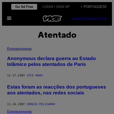
Skip
Go Ad Free
LOGIN / SIGN UP
+ PORTUGUESE
to
Open
content
SUBSCRIBE
NEWSLETTER
Menu
Atentado
Entretenimento
Anonymous declara guerra ao Estado
Islâmico pelos atentados de Paris
11.17.15
BY
VICE NEWS
Estas foram as reacções dos portugueses
aos atentados, nas redes sociais
11.16.15
BY
SÉRGIO FELIZARDO
Entretenimento