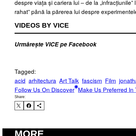
despre viața și cariera lui – de la „infracțiunile
rahat” până la părerea lui despre experimentel
VIDEOS BY VICE
Urmărește VICE pe Facebook
Tagged:
acid
arhitectura
Art Talk
fascism
Film
jonat
Follow Us On Discover
Make Us Preferred In 
Share:
MORE