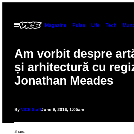
Skip
to
content
Open
Magazine
Pulse
Life
Tech
Munc
Menu
Am vorbit despre artă
și arhitectură cu regi
Jonathan Meades
By
VICE Staff
June 9, 2016, 1:05am
Share: