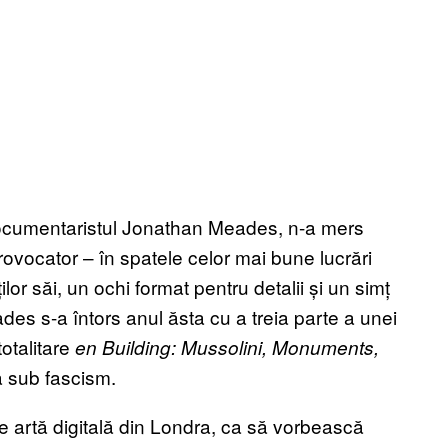
i documentaristul Jonathan Meades, n-a mers
provocator – în spatele celor mai bune lucrări
lor săi, un ochi format pentru detalii și un simț
es s-a întors anul ăsta cu a treia parte a unei
totalitare
en Building: Mussolini, Monuments,
a sub fascism.
e artă digitală din Londra, ca să vorbească