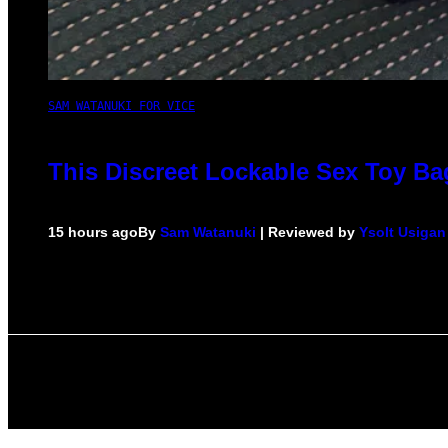
SAM WATANUKI FOR VICE
This Discreet Lockable Sex Toy Ba
15 hours ago
By
Sam Watanuki
| Reviewed by
Ysolt Usigan