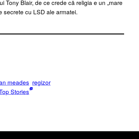
” lui Tony Blair, de ce crede că religia e un „mare
e secrete cu LSD ale armatei.
han meades
regizor
Top Stories