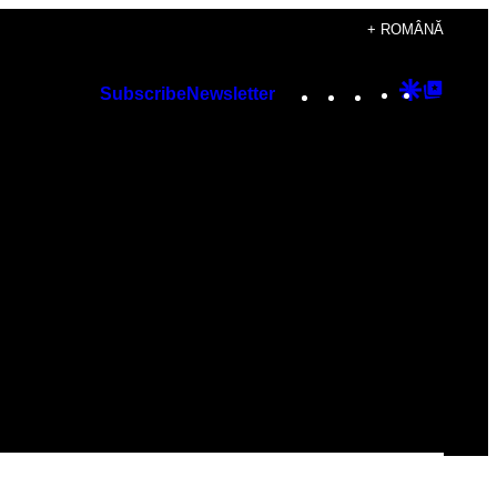
+ ROMÂNĂ
Instagram
TikTok
YouTube
Google
Googl
Subscribe
Newsletter
Discover
Top
Posts