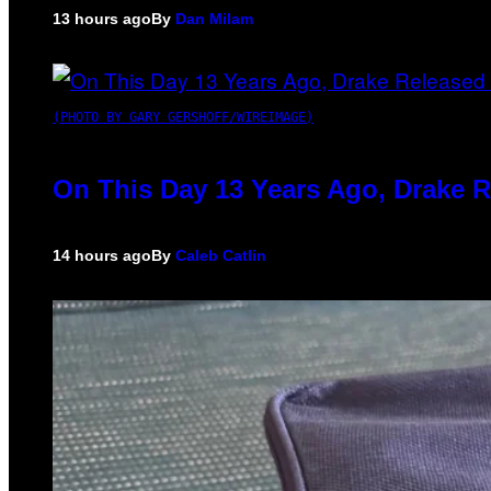
13 hours ago
By
Dan Milam
(PHOTO BY GARY GERSHOFF/WIREIMAGE)
On This Day 13 Years Ago, Drake R
14 hours ago
By
Caleb Catlin