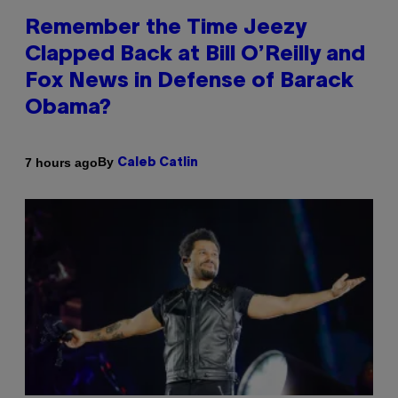
Remember the Time Jeezy
Clapped Back at Bill O’Reilly and
Fox News in Defense of Barack
Obama?
By
7 hours ago
Caleb Catlin