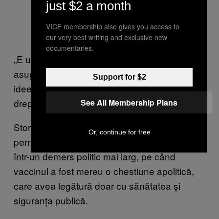
just $2 a month
VICE membership also gives you access to
our very best writing and exclusive new
documentaries.
„E un limbaj puternic care leagă controlul
asupra propriului corp cu politica. Folosește
Support for $2
ideea că deținerea unui corp stă la baza
drepturilor fundamentale”, a zis el.
See All Membership Plans
Stormer a zis că utilizarea sloganului îi
Or, continue for free
permite mișcării anti-vaccin să se încadreze
într-un demers politic mai larg, pe când
vaccinul a fost mereu o chestiune apolitică,
care avea legătură doar cu sănătatea și
siguranța publică.