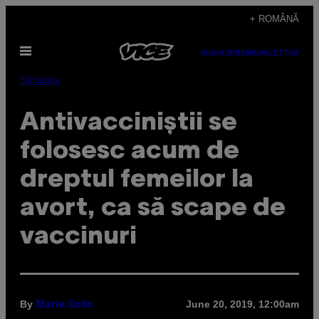
Skip
+ ROMÂNĂ
to
Open
content
SUBSCRIBE
NEWSLETTER
Menu
Sănătate
Antivacciniștii se
folosesc acum de
dreptul femeilor la
avort, ca să scape de
vaccinuri
By
June 20, 2019, 12:00am
Marie Solis