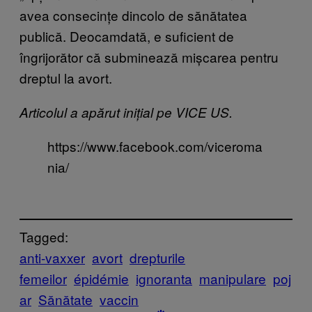
avea consecințe dincolo de sănătatea
publică. Deocamdată, e suficient de
îngrijorător că subminează mișcarea pentru
dreptul la avort.
Articolul a apărut inițial pe VICE US.
https://www.facebook.com/viceroma
nia/
Tagged:
anti-vaxxer
avort
drepturile
femeilor
épidémie
ignoranta
manipulare
poj
ar
Sănătate
vaccin