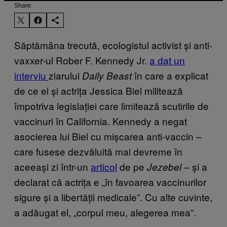
Share:
Săptămâna trecută, ecologistul activist și anti-
vaxxer-ul Rober F. Kennedy Jr.
a dat un
interviu
ziarului
în care a explicat
Daily Beast
de ce el și actrița Jessica Biel militează
împotriva legislației care limitează scutirile de
vaccinuri în California. Kennedy a negat
asocierea lui Biel cu mișcarea anti-vaccin –
care fusese dezvăluită mai devreme în
aceeași zi într-un
articol
de pe
– și a
Jezebel
declarat că actrița e „în favoarea vaccinurilor
sigure și a libertății medicale”. Cu alte cuvinte,
a adăugat el, „corpul meu, alegerea mea”.