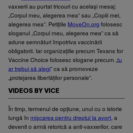
vaxxerii au purtat tricouri cu același mesaj:
„Corpul meu, alegerea mea” sau „Copiii mei,
alegerea mea”. Petițiile
MoveOn.org
folosesc
sloganul „Corpul meu, alegerea mea” ca să
adune semnături împotriva vaccinării
obligatorii. Iar organizațiile precum Texans for
Vaccine Choice folosesc slogane precum „
tu
ar trebui să alegi
” ca să promoveze
„protejarea libertăților personale”.
VIDEOS BY VICE
În timp, termenul de opțiune, unul cu o istorie
lungă în
mișcarea pentru dreptul la avort
, a
devenit o armă retorică a anti-vaxxerilor, care