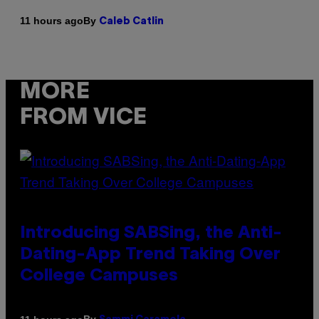
By
11 hours ago
Caleb Catlin
MORE
FROM VICE
Introducing SABSing, the Anti-
Dating-App Trend Taking Over
College Campuses