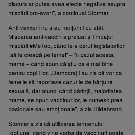
discurs ar putea avea efecte negative asupra
mișcării pro-avort”, a continuat Stormer.
Anti-vaxxerii nu s-au mulțumit cu atât.
Mișcarea anti-vaccin a preluat și limbajul
mișcării #MeToo, când le-a cerut legislatorilor
„să le creadă pe femei” – în cazul acesta,
mame – când spun că știu ce e mai bine
pentru copiii lor. „Democrații au zis că vor ca
femeile să raporteze cazurile de hărțuire
sexuală, dar atunci când părinții, majoritatea
mame, se opun vaccinurilor, le numesc prea
pasionale sau emoționale”, a zis Hildebrand.
Stormer a zis că utilizarea termenului
„opțiune” când vine vorba de vaccinuri poate