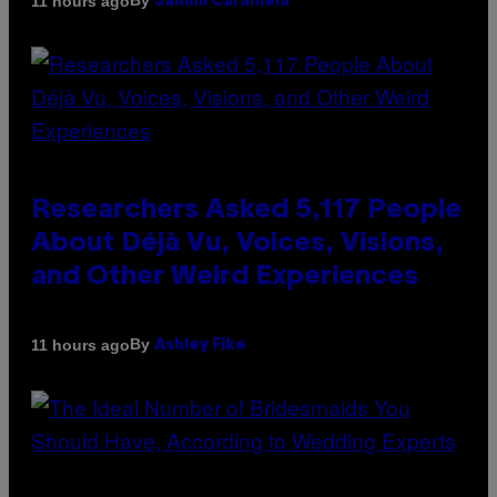
By
11 hours ago
Sammi Caramela
Researchers Asked 5,117 People
About Déjà Vu, Voices, Visions,
and Other Weird Experiences
By
11 hours ago
Ashley Fike