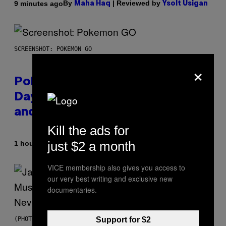
By
| Reviewed by
9 minutes ago
Maha Haq
Ysolt Usigan
SCREENSHOT: POKEMON GO
×
Pokémon GO Fire and Ice Hatch
Day Event Guide – All Bonuses
and Special Hatches
Kill the ads for
just $2 a month
By
1 hour ago
Denny Connolly
VICE membership also gives you access to
our very best writing and exclusive new
documentaries.
Support for $2
(PHOTO VIA CAM KIRK)