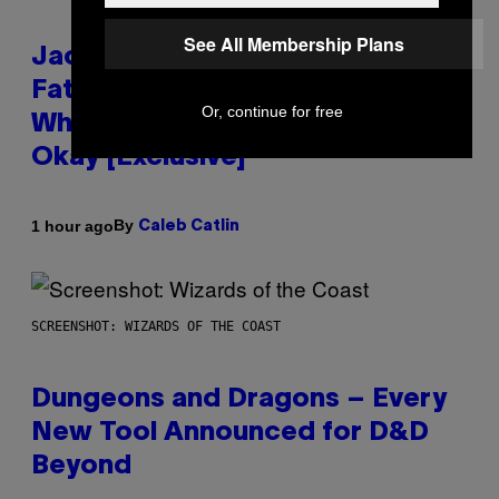
See All Membership Plans
Jacquees on ‘Mood 2’,
Fatherhood, Gospel Music, and
Or, continue for free
Why Simping Is (Almost) Never
Okay [Exclusive]
By
1 hour ago
Caleb Catlin
SCREENSHOT: WIZARDS OF THE COAST
Dungeons and Dragons – Every
New Tool Announced for D&D
Beyond