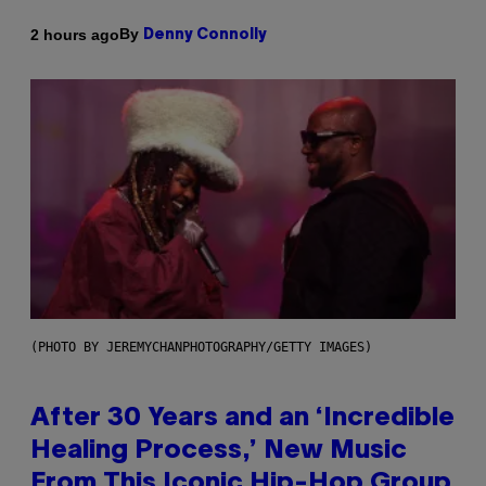
By
2 hours ago
Denny Connolly
(PHOTO BY JEREMYCHANPHOTOGRAPHY/GETTY IMAGES)
After 30 Years and an ‘Incredible
Healing Process,’ New Music
From This Iconic Hip-Hop Group