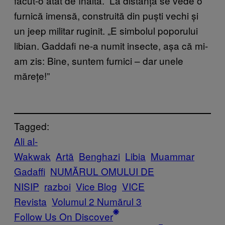
făcut-o atât de înaltă.” La distanță se vede o
furnică imensă, construită din puști vechi și
un jeep militar ruginit. „E simbolul poporului
libian. Gaddafi ne-a numit insecte, așa că mi-
am zis: Bine, suntem furnici – dar unele
mărețe!”
Tagged:
Ali al-
Wakwak
Artă
Benghazi
Libia
Muammar
Gadaffi
NUMĂRUL OMULUI DE
NISIP
razboi
Vice Blog
VICE
Revista
Volumul 2 Numărul 3
Follow Us On Discover