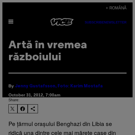
Skip
+ ROMÂNĂ
to
Open
content
SUBSCRIBE
NEWSLETTER
Menu
Artă în vremea
războiului
By
Jenny Gustafsson, Foto: Karim Mostafa
October 31, 2012, 7:00am
Share:
Pe țărmul orașului Benghazi din Libia se
ridică una dintre cele mai mărețe case din