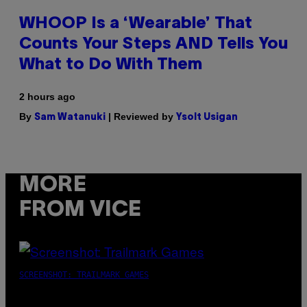
WHOOP Is a ‘Wearable’ That
Counts Your Steps AND Tells You
What to Do With Them
2 hours ago
By
| Reviewed by
Sam Watanuki
Ysolt Usigan
MORE
FROM VICE
SCREENSHOT: TRAILMARK GAMES