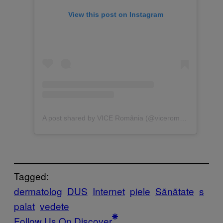
View this post on Instagram
A post shared by VICE România (@viceromania)
Tagged:
dermatolog
DUS
Internet
piele
Sănătate
s
palat
vedete
Follow Us On Discover