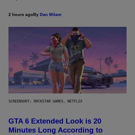
2 hours ago
By
Dan Milam
SCREENSHOT: ROCKSTAR GAMES, NETFLIX
GTA 6 Extended Look is 20
Minutes Long According to