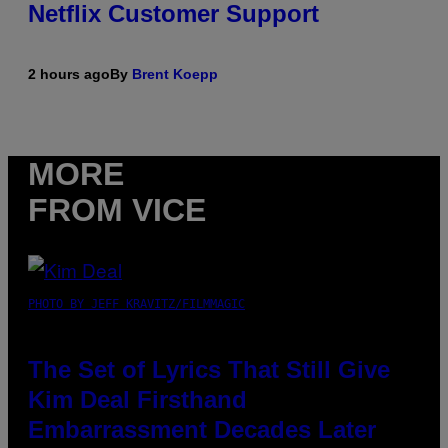
Netflix Customer Support
2 hours ago
By
Brent Koepp
MORE
FROM VICE
PHOTO BY JEFF KRAVITZ/FILMMAGIC
The Set of Lyrics That Still Give
Kim Deal Firsthand
Embarrassment Decades Later