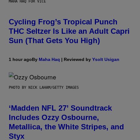
MAHA HAQ FOR VICE
Cycling Frog’s Tropical Punch
THC Seltzer Is Like an Adult Capri
Sun (That Gets You High)
1 hour ago
By
Maha Haq
| Reviewed by
Ysolt Usigan
PHOTO BY NICK LAHAM/GETTY IMAGES
‘Madden NFL 27’ Soundtrack
Includes Ozzy Osbourne,
Metallica, the White Stripes, and
Styx