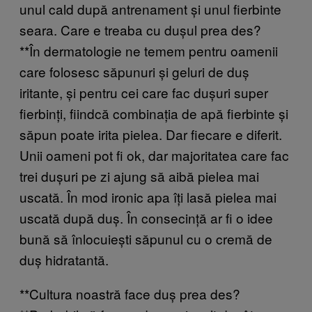
unul cald după antrenament și unul fierbinte
seara. Care e treaba cu dușul prea des?
**În dermatologie ne temem pentru oamenii
care folosesc săpunuri și geluri de duș
iritante, și pentru cei care fac dușuri super
fierbinți, fiindcă combinația de apă fierbinte și
săpun poate irita pielea. Dar fiecare e diferit.
Unii oameni pot fi ok, dar majoritatea care fac
trei dușuri pe zi ajung să aibă pielea mai
uscată. În mod ironic apa îți lasă pielea mai
uscată după duș. În consecință ar fi o idee
bună să înlocuiești săpunul cu o cremă de
duș hidratantă.
**Cultura noastră face duș prea des?