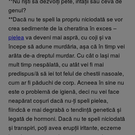
**Nu riști să dezvolți pete, iritații sau ceva de
genul?
**Dacă nu te speli la propriu niciodată se vor
crea sedimente de la cheratina în exces –
pielea
va deveni mai aspră, cu coji și va
începe să adune murdăria, așa că în timp vei
arăta de-a dreptul murdar. Cu cât o lași mai
mult timp nespălată, cu atât vei fi mai
predispus/ă să iei tot felul de chestii nasoale,
cum ar fi păduchi de corp. Acneea în sine nu
este o problemă de igienă, deci nu vei face
neapărat coșuri dacă nu-ți speli pielea,
fiindcă e mai degrabă o tendință genetică și
legată de hormoni. Dacă nu te speli niciodată
și transpiri, poți avea erupții iritante, eczeme