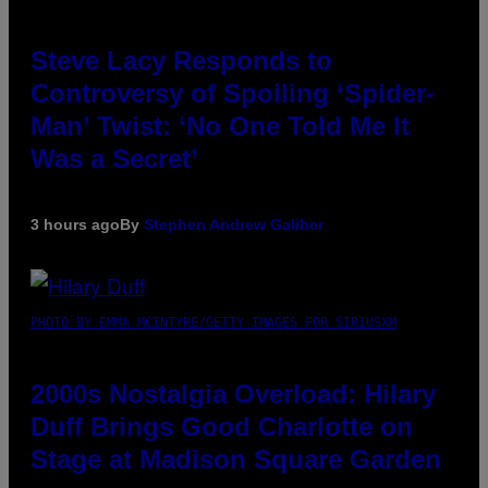
Steve Lacy Responds to
Controversy of Spoiling ‘Spider-
Man’ Twist: ‘No One Told Me It
Was a Secret’
3 hours ago
By
Stephen Andrew Galiher
PHOTO BY EMMA MCINTYRE/GETTY IMAGES FOR SIRIUSXM
2000s Nostalgia Overload: Hilary
Duff Brings Good Charlotte on
Stage at Madison Square Garden