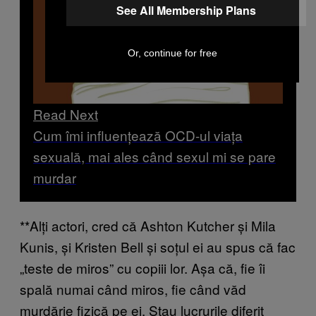
See All Membership Plans
Or, continue for free
Read Next
Cum îmi influențează OCD-ul viața
sexuală, mai ales când sexul mi se pare
murdar
**Alți actori, cred că Ashton Kutcher și Mila
Kunis, și Kristen Bell și soțul ei au spus că fac
„teste de miros” cu copiii lor. Așa că, fie îi
spală numai când miros, fie când văd
murdărie fizică pe ei. Stau lucrurile diferit