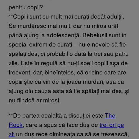
pentru copii?
**Copiii sunt cu mult mai curați decât adulții.
Se murdăresc mai mult, dar nu miros urât
până ajung la adolescență. Bebelușii sunt în
special extrem de curați – nu e nevoie să fie
spălați des, ci probabil o dată la trei sau patru
zile. Este în regulă să nu-ți speli copiii așa de
frecvent, dar, bineînțeles, că oricine care are
copiii știe că vin de la joacă murdari, așa că
ajung din cauza asta să fie spălați mai des, și
nu fiindcă ar mirosi.
**De partea cealaltă a discuției este
The
Rock
, care a spus că face duș de
trei ori pe
zi:
un duș rece dimineața ca să se trezească,