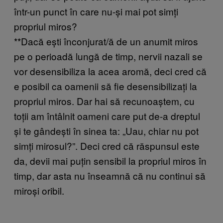
într-un punct în care nu-și mai pot simți
propriul miros?
**Dacă ești înconjurat/ă de un anumit miros
pe o perioadă lungă de timp, nervii nazali se
vor desensibiliza la acea aromă, deci cred că
e posibil ca oamenii să fie desensibilizați la
propriul miros. Dar hai să recunoaștem, cu
toții am întâlnit oameni care put de-a dreptul
și te gândești în sinea ta: „Uau, chiar nu pot
simți mirosul?”. Deci cred că răspunsul este
da, devii mai puțin sensibil la propriul miros în
timp, dar asta nu înseamnă că nu continui să
miroși oribil.