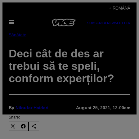
Skip
+ ROMÂNĂ
to
Open
content
SUBSCRIBE
NEWSLETTER
Menu
Sănătate
Deci cât de des ar
trebui să te speli,
conform experților?
By
Niloufar Haidari
August 25, 2021, 12:00am
Share: