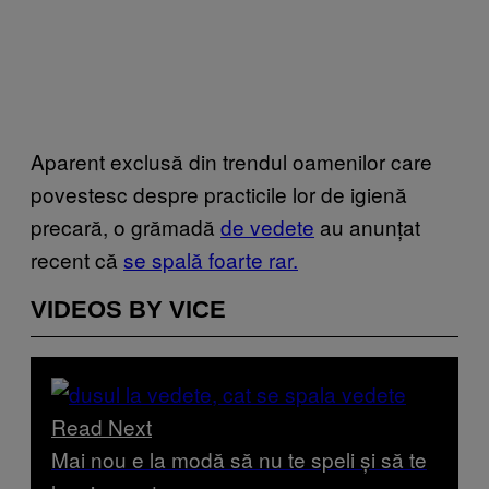
Aparent exclusă din trendul oamenilor care
povestesc despre practicile lor de igienă
precară, o grămadă
de vedete
au anunțat
recent că
se spală foarte rar.
VIDEOS BY VICE
Read Next
Mai nou e la modă să nu te speli și să te