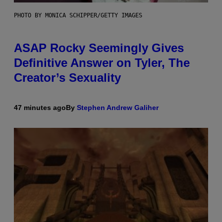
PHOTO BY MONICA SCHIPPER/GETTY IMAGES
ASAP Rocky Seemingly Gives
Definitive Answer on Tyler, The
Creator’s Sexuality
47 minutes ago
By
Stephen Andrew Galiher