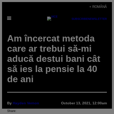
Skip
+ ROMÂNĂ
to
Open
content
SUBSCRIBE
NEWSLETTER
Menu
Am încercat metoda
care ar trebui să-mi
aducă destui bani cât
să ies la pensie la 40
de ani
By
Hayden Vernon
October 13, 2021, 12:00am
Share: