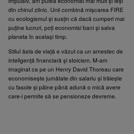
impulsiv, am putea economisi mai mult și ieși
din chinul zilnic. Unii combină mișcarea FIRE
cu ecologismul și susțin că dacă cumperi mai
puține lucruri, poți economisi bani și salva
planeta în același timp.
Stilul ăsta de viață e văzut ca un amestec de
inteligență financiară și stoicism. M-am
imaginat ca pe un Henry David Thoreau care
economisește jumătate din salariu și trăiește
cu fasole și pâine până adună o mică avere
care-i permite să se pensioneze devreme.