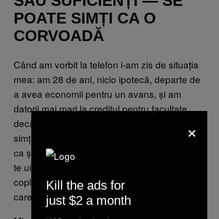
SAU SUFICIENȚI — SE
POATE SIMȚI CA O
CORVOADĂ
Când am vorbit la telefon i-am zis de situația
mea: am 28 de ani, nicio ipotecă, departe de
a avea economii pentru un avans, și am
datorii mai mari la creditul pentru facultate
×
decât fac într-un an. „Când am început, m-am
simțit la fel ca tine”, m-a asigurat el. „Se simte
ca și cum ești la poalele Muntelui Everest și
te uiți la vârf, dar trucul este să nu te lași
copleșit și să te gândești că: «Fiecare pas pe
Kill the ads for
care îl fac mă aduce mai aproape.»”
just $2 a month