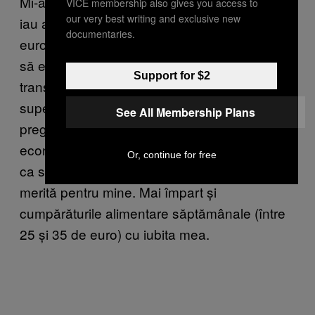
Mi-am făcut o nouă rutină în zilele lucrătoare:
VICE membership also gives you access to
our very best writing and exclusive new
iau autobuzul către muncă și acasă (3,5
documentaries.
euro) – câteodată merg pe jos spre casă ca
să economisesc jumătate din banii de
Support for $2
transport – și la prânz îmi iau mâncare din
supermarket (3,5 euro). Știu că ar trebui să-mi
See All Membership Plans
pregătesc singur prânzul ca să mai
economisesc niște bani, dar efortul necesar
Or, continue for free
ca să economisesc un singur euro pe zi nu
merită pentru mine. Mai împart și
cumpărăturile alimentare săptămânale (între
25 și 35 de euro) cu iubita mea.