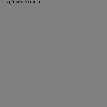
zgârceniile mele.