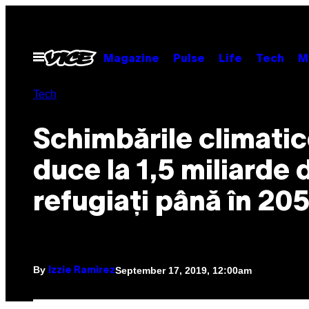
Skip
to
content
Open
Magazine
Pulse
Life
Tech
M
Menu
Tech
Schimbările climatic
duce la 1,5 miliarde 
refugiați până în 20
By
September 17, 2019, 12:00am
Izzie Ramirez