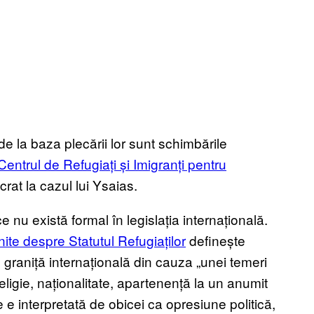
de la baza plecării lor sunt schimbările
Centrul de Refugiați și Imigranți pentru
rat la cazul lui Ysaias.
ce nu există formal în legislația internațională.
ite despre Statutul Refugiaților
definește
graniță internațională din cauza „unei temeri
eligie, naționalitate, apartenență la un anumit
 e interpretată de obicei ca opresiune politică,