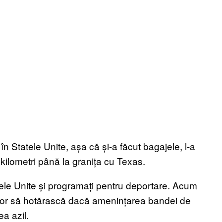
în Statele Unite, așa că și-a făcut bagajele, l-a
 kilometri până la granița cu Texas.
tatele Unite și programați pentru deportare. Acum
ător să hotărască dacă amenințarea bandei de
ea azil.