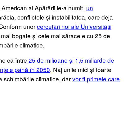
American al Apărării le-a numit „
un
ăcia, conflictele și instabilitatea, care deja
 Conform unor
cercetări noi ale Universității
le mai bogate și cele mai sărace e cu 25 de
mbările climatice.
ne că între
25 de milioane și 1,5 miliarde de
ințele până în 2050
. Națiunile mici și foarte
a schimbările climatice, dar
vor fi primele care