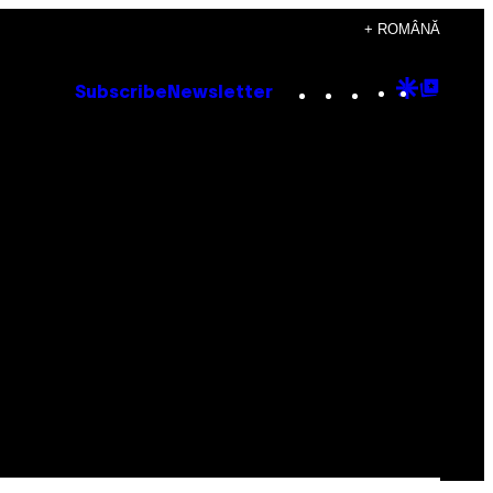
+ ROMÂNĂ
Instagram
TikTok
YouTube
Google
Goog
Subscribe
Newsletter
Discove
Top
Posts