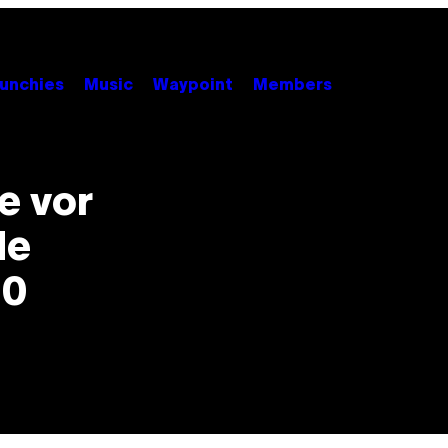
unchies
Music
Waypoint
Members
e vor
de
50