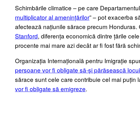
Schimbările climatice – pe care Departamentul 
multiplicator al amenințărilor
” – pot exacerba săr
afectează națiunile sărace precum Honduras.
Stanford
, diferența economică dintre țările ce
procente mai mare azi decât ar fi fost fără schi
Organizația Internațională pentru Imigrație spu
persoane vor fi obligate să-și părăsească locu
sărace sunt cele care contribuie cel mai puțin l
vor fi obligate să emigreze
.