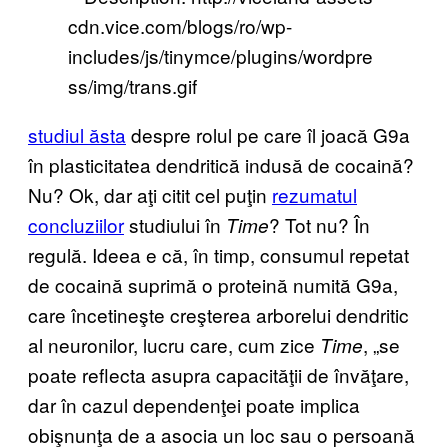
studiul ăsta
despre rolul pe care îl joacă G9a
în plasticitatea dendritică indusă de cocaină?
Nu? Ok, dar aţi citit cel puţin
rezumatul
concluziilor
studiului în
? Tot nu? În
Time
regulă. Ideea e că, în timp, consumul repetat
de cocaină suprimă o proteină numită G9a,
care încetineşte creşterea arborelui dendritic
al neuronilor, lucru care, cum zice
, „se
Time
poate reflecta asupra capacităţii de învăţare,
dar în cazul dependenţei poate implica
obişnunţa de a asocia un loc sau o persoană