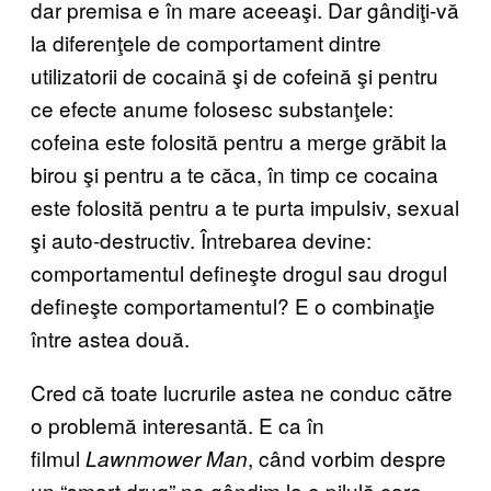
dar premisa e în mare aceeaşi. Dar gândiţi-vă
la diferenţele de comportament dintre
utilizatorii de cocaină şi de cofeină şi pentru
ce efecte anume folosesc substanţele:
cofeina este folosită pentru a merge grăbit la
birou şi pentru a te căca, în timp ce cocaina
este folosită pentru a te purta impulsiv, sexual
şi auto-destructiv. Întrebarea devine:
comportamentul defineşte drogul sau drogul
defineşte comportamentul? E o combinaţie
între astea două.
Cred că toate lucrurile astea ne conduc către
o problemă interesantă. E ca în
filmul
, când vorbim despre
Lawnmower Man
un “smart drug” ne gândim la o pilulă care