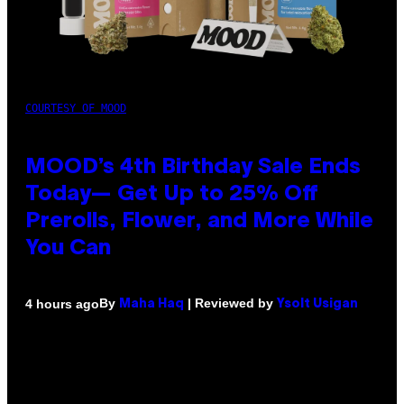
COURTESY OF MOOD
MOOD’s 4th Birthday Sale Ends
Today— Get Up to 25% Off
Prerolls, Flower, and More While
You Can
By
| Reviewed by
4 hours ago
Maha Haq
Ysolt Usigan