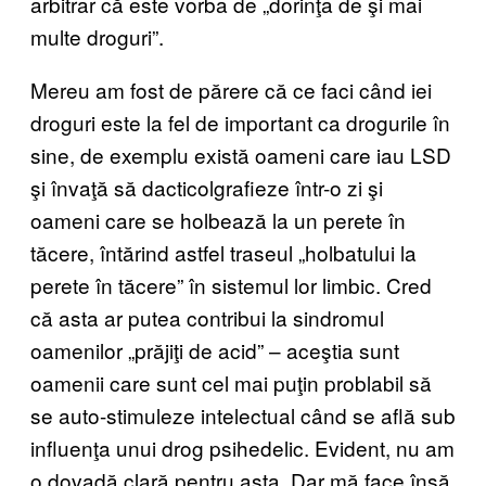
arbitrar că este vorba de „dorinţa de şi mai
multe droguri”.
Mereu am fost de părere că ce faci când iei
droguri este la fel de important ca drogurile în
sine, de exemplu există oameni care iau LSD
şi învaţă să dacticolgrafieze într-o zi şi
oameni care se holbează la un perete în
tăcere, întărind astfel traseul „holbatului la
perete în tăcere” în sistemul lor limbic. Cred
că asta ar putea contribui la sindromul
oamenilor „prăjiţi de acid” – aceştia sunt
oamenii care sunt cel mai puţin problabil să
se auto-stimuleze intelectual când se află sub
influenţa unui drog psihedelic. Evident, nu am
o dovadă clară pentru asta. Dar mă face însă