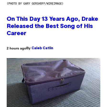
(PHOTO BY GARY GERSHOFF/WIREIMAGE)
On This Day 13 Years Ago, Drake
Released the Best Song of His
Career
By
2 hours ago
Caleb Catlin