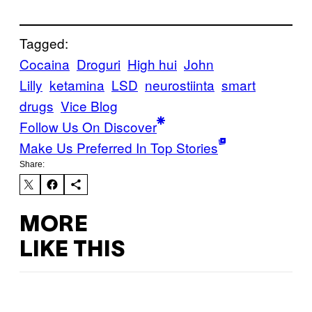
Tagged:
Cocaina
Droguri
High hui
John
Lilly
ketamina
LSD
neurostiinta
smart
drugs
Vice Blog
Follow Us On Discover
Make Us Preferred In Top Stories
Share:
MORE
LIKE THIS