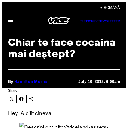
Skip
+ ROMÂNĂ
to
Open
content
SUBSCRIBE
NEWSLETTER
Menu
Chiar te face cocaina
mai deştept?
By
July 10, 2012, 6:00am
Hamilton Morris
Share:
Hey. A citit cineva