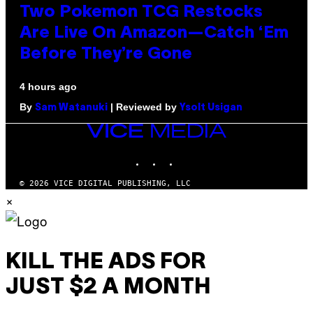
Two Pokemon TCG Restocks
Are Live On Amazon—Catch ‘Em
Before They’re Gone
4 hours ago
By
| Reviewed by
Sam Watanuki
Ysolt Usigan
VICE
MEDIA
INSTAGRAM
TIKTOK
YOUTUBE
© 2026 VICE DIGITAL PUBLISHING, LLC
×
KILL THE ADS FOR
JUST $2 A MONTH