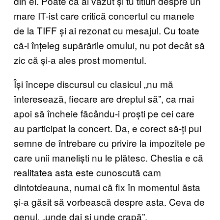
din el. Poate că ai văzut și tu titluri despre un
mare IT-ist care critică concertul cu manele
de la TIFF și ai rezonat cu mesajul. Cu toate
că-i înțeleg supărările omului, nu pot decât să
zic că și-a ales prost momentul.
Își începe discursul cu clasicul „nu mă
înteresează, fiecare are dreptul să”, ca mai
apoi să încheie făcându-i proști pe cei care
au participat la concert. Da, e corect să-ți pui
semne de întrebare cu privire la impozitele pe
care unii maneliști nu le plătesc. Chestia e că
realitatea asta este cunoscută cam
dintotdeauna, numai că fix în momentul ăsta
și-a găsit să vorbească despre asta. Ceva de
genul, „unde dai și unde crapă”.