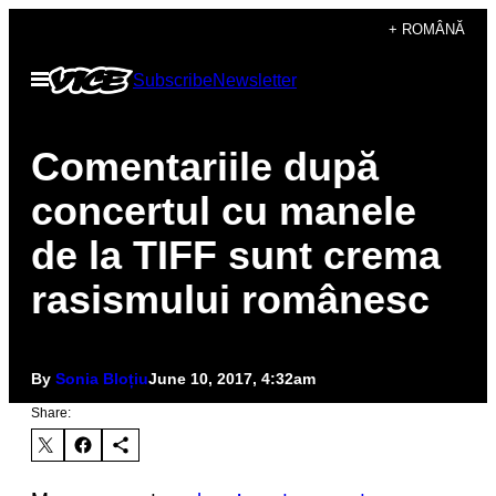
Skip
+ ROMÂNĂ
to
Open
Subscribe
Newsletter
content
Menu
Comentariile după
concertul cu manele
de la TIFF sunt crema
rasismului românesc
By
Sonia Bloțiu
June 10, 2017, 4:32am
Share: