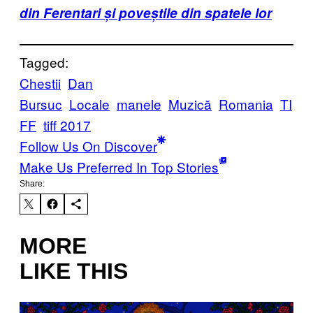
din Ferentari și poveștile din spatele lor
Tagged:
Chestii
Dan
Bursuc
Locale
manele
Muzică
Romania
TI
FF
tiff 2017
Follow Us On Discover
Make Us Preferred In Top Stories
Share:
MORE
LIKE THIS