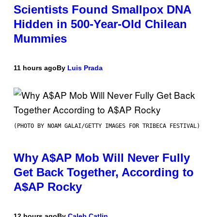
Scientists Found Smallpox DNA
Hidden in 500-Year-Old Chilean
Mummies
11 hours ago
By
Luis Prada
(PHOTO BY NOAM GALAI/GETTY IMAGES FOR TRIBECA FESTIVAL)
Why A$AP Mob Will Never Fully
Get Back Together, According to
A$AP Rocky
12 hours ago
By
Caleb Catlin