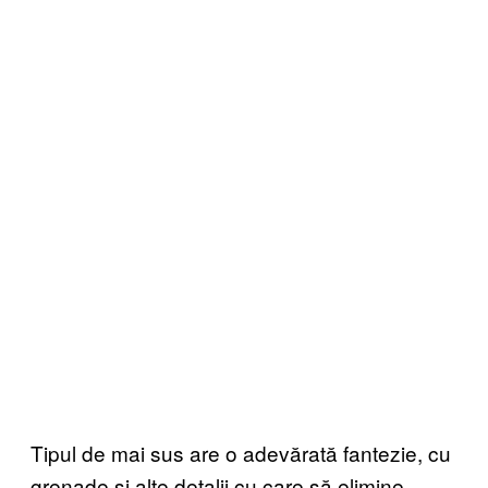
Tipul de mai sus are o adevărată fantezie, cu
grenade și alte detalii cu care să elimine