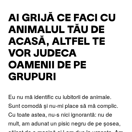
AI GRIJĂ CE FACI CU
ANIMALUL TĂU DE
ACASĂ, ALTFEL TE
VOR JUDECA
OAMENII DE PE
GRUPURI
Eu nu mă identific cu iubitorii de animale.
Sunt comodă și nu-mi place să mă complic.
Cu toate astea, nu-s nici ignorantă: nu de
mult, am adunat un pisic negru de pe șosea,
călcat de o mașină și l-am dus la urgențe. Am