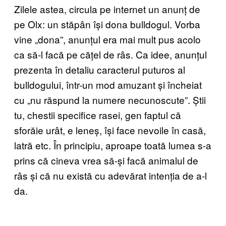
Zilele astea, circula pe internet un anunț de
pe Olx: un stăpân își dona bulldogul. Vorba
vine „dona”, anunțul era mai mult pus acolo
ca să-l facă pe cățel de râs. Ca idee, anunțul
prezenta în detaliu caracterul puturos al
bulldogului, într-un mod amuzant și încheiat
cu „nu răspund la numere necunoscute”. Știi
tu, chestii specifice rasei, gen faptul că
sforăie urât, e leneș, își face nevoile în casă,
latră etc. În principiu, aproape toată lumea s-a
prins că cineva vrea să-și facă animalul de
râs și că nu există cu adevărat intenția de a-l
da.