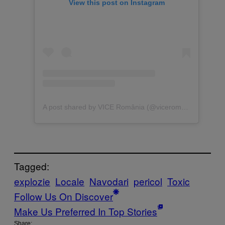
View this post on Instagram
A post shared by VICE România (@viceromania)
Tagged:
explozie
Locale
Navodari
pericol
Toxic
Follow Us On Discover
Make Us Preferred In Top Stories
Share: