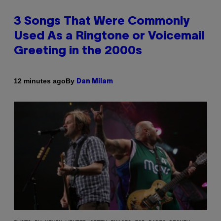
3 Songs That Were Commonly
Used As a Ringtone or Voicemail
Greeting in the 2000s
By
12 minutes ago
Dan Milam