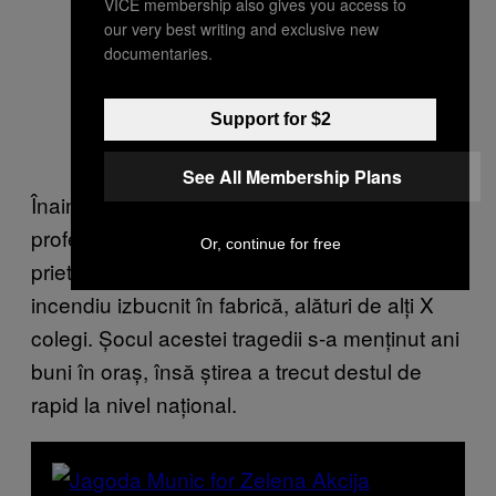
VICE membership also gives you access to
our very best writing and exclusive new
documentaries.
Support for $2
See All Membership Plans
Înainte de asta, în anul 2009, soțul unei
profesoare din școala generală și bună
Or, continue for free
prietenă a mamei mele a murit într-un alt
incendiu izbucnit în fabrică, alături de alți X
colegi. Șocul acestei tragedii s-a menținut ani
buni în oraș, însă știrea a trecut destul de
rapid la nivel național.