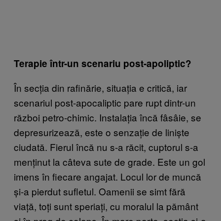
Terapie într-un scenariu post-apoliptic?
În secția din rafinărie, situația e critică, iar
scenariul post-apocaliptic pare rupt dintr-un
război petro-chimic. Instalația încă fâsâie, se
depresurizează, este o senzație de liniște
ciudată. Fierul încă nu s-a răcit, cuptorul s-a
menținut la câteva sute de grade. Este un gol
imens în fiecare angajat. Locul lor de muncă
și-a pierdut sufletul. Oamenii se simt fără
viață, toți sunt speriați, cu moralul la pământ
și în prag de colaps. În mare parte, secția și-a