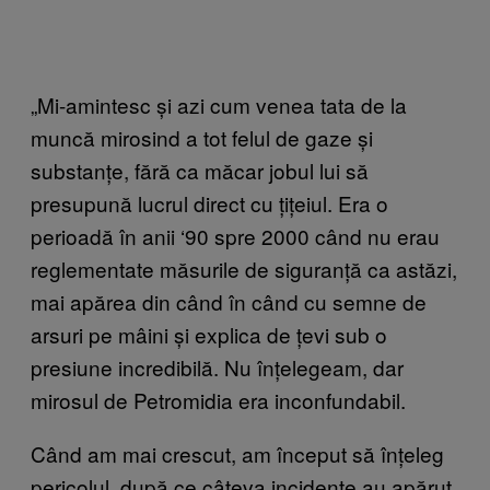
„Mi-amintesc și azi cum venea tata de la
muncă mirosind a tot felul de gaze și
substanțe, fără ca măcar jobul lui să
presupună lucrul direct cu țițeiul. Era o
perioadă în anii ‘90 spre 2000 când nu erau
reglementate măsurile de siguranță ca astăzi,
mai apărea din când în când cu semne de
arsuri pe mâini și explica de țevi sub o
presiune incredibilă. Nu înțelegeam, dar
mirosul de Petromidia era inconfundabil.
Când am mai crescut, am început să înțeleg
pericolul, după ce câteva incidente au apărut