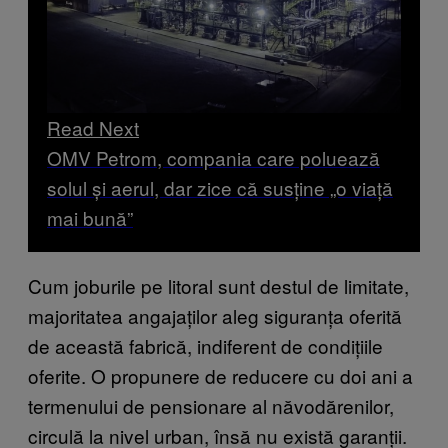
Read Next
OMV Petrom, compania care poluează
solul și aerul, dar zice că susține „o viață
mai bună”
Cum joburile pe litoral sunt destul de limitate,
majoritatea angajaților aleg siguranța oferită
de această fabrică, indiferent de condițiile
oferite. O propunere de reducere cu doi ani a
termenului de pensionare al năvodărenilor,
circulă la nivel urban, însă nu există garanții.