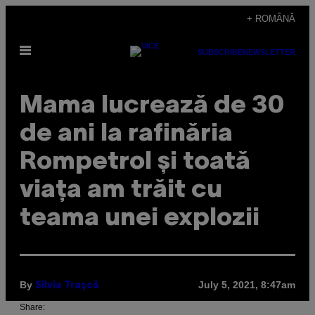
Skip
+ ROMÂNĂ
to
Open
content
SUBSCRIBE
NEWSLETTER
Menu
Mama lucrează de 30
de ani la rafinăria
Rompetrol și toată
viața am trăit cu
teama unei explozii
By
July 5, 2021, 8:47am
Silvia Trașcă
Share: