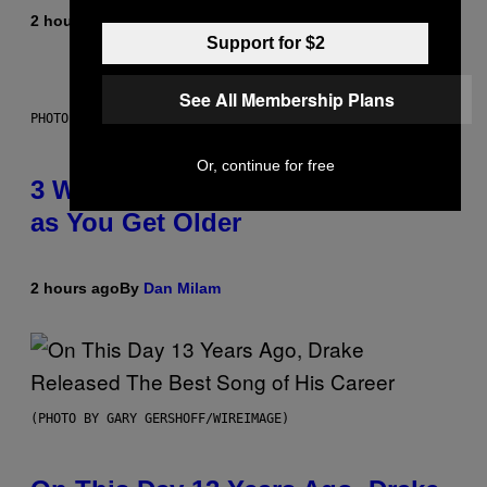
2 hours ago
By
Lauren Boisvert
Support for $2
See All Membership Plans
PHOTO ILLUSTRATION BY IAN WALDIE/GETTY IMAGES
Or, continue for free
3 Ways Your Music Taste Changes
as You Get Older
2 hours ago
By
Dan Milam
(PHOTO BY GARY GERSHOFF/WIREIMAGE)