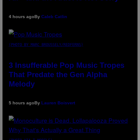
4 hours ago
By
Caleb Catlin
(PHOTO BY MARC BROUSSELY/REDFERNS)
3 Insufferable Pop Music Tropes
That Predate the Gen Alpha
Melody
5 hours ago
By
Lauren Boisvert