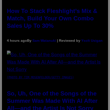
How To Stack Fleshlight’s Mix &
Match, Build Your Own Combo
Sales Up To 30%
4 hours ago
By
Sam Watanuki
| Reviewed by
Ysolt Usigan
(PHOTO BY TIM MOSENFELDER/GETTY IMAGES)
So, Uh, One of the Songs of the
Summer Was Made With AI After
All—and the Artist Is Not Sorry