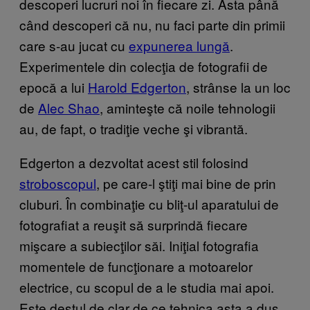
descoperi lucruri noi în fiecare zi. Asta până
când descoperi că nu, nu faci parte din primii
care s-au jucat cu
expunerea lungă
.
Experimentele din colecţia de fotografii de
epocă a lui
Harold Edgerton
, strânse la un loc
de
Alec Shao
, aminteşte că noile tehnologii
au, de fapt, o tradiţie veche şi vibrantă.
Edgerton a dezvoltat acest stil folosind
stroboscopul
, pe care-l ştiţi mai bine de prin
cluburi. În combinaţie cu bliţ-ul aparatului de
fotografiat a reuşit să surprindă fiecare
mişcare a subiecţilor săi. Iniţial fotografia
momentele de funcţionare a motoarelor
electrice, cu scopul de a le studia mai apoi.
Este destul de clar de ce tehnica asta a dus