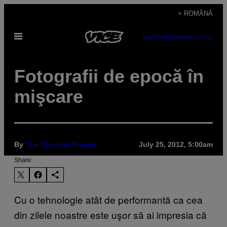
Skip
+ ROMÂNĂ
to
Open
content
SUBSCRIBE
NEWSLETTER
Menu
Fotografii de epocă în
mişcare
By
The Creators Project
July 25, 2012, 5:00am
Share:
Cu o tehnologie atât de performantă ca cea
din zilele noastre este uşor să ai impresia că