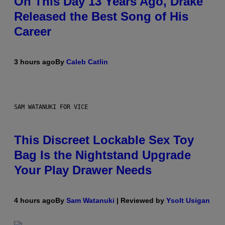
On This Day 13 Years Ago, Drake
Released the Best Song of His
Career
3 hours ago
By
Caleb Catlin
SAM WATANUKI FOR VICE
This Discreet Lockable Sex Toy
Bag Is the Nightstand Upgrade
Your Play Drawer Needs
4 hours ago
By
Sam Watanuki
| Reviewed by
Ysolt Usigan