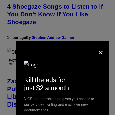
4 Shoegaze Songs to Listen to if
You Don’t Know if You Like
Shoegaze
1 hour ago
By
Stephen Andrew Galiher
×
(PHOTO BY ROBERTO PANUCCI – CORBIS/CORBIS VIA GETTY
IMAGES)
Kill the ads for
Zachary Cole Smith Wants a
just $2 a month
Publicly Owned Music Streaming
Library Built on Spotify’s
VICE membership also gives you access to
Dismantled Bones
our very best writing and exclusive new
documentaries.