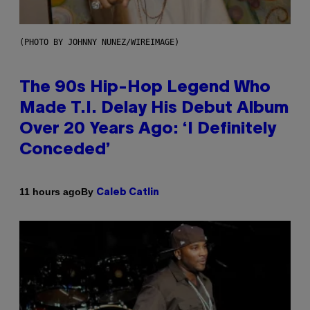
(PHOTO BY JOHNNY NUNEZ/WIREIMAGE)
The 90s Hip-Hop Legend Who
Made T.I. Delay His Debut Album
Over 20 Years Ago: ‘I Definitely
Conceded’
By
11 hours ago
Caleb Catlin