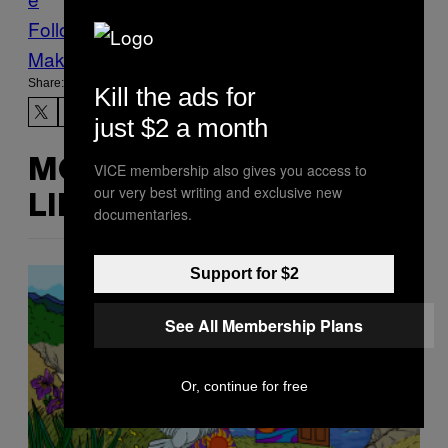
Follow Us On Discover
Make Us Preferred In Top Stories
Share:
Kill the ads for
just $2 a month
MORE
VICE membership also gives you access to
our very best writing and exclusive new
LIKE THIS
documentaries.
Support for $2
See All Membership Plans
Or, continue for free