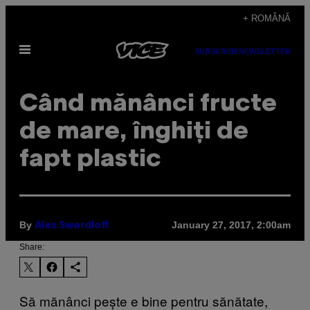
Skip
+ ROMÂNĂ
to
Open
content
SUBSCRIBE
NEWSLETTER
Menu
Când mănânci fructe
de mare, înghiți de
fapt plastic
By
January 27, 2017, 2:00am
Alex Swerdloff
Share:
Să mănânci pește e bine pentru sănătate,