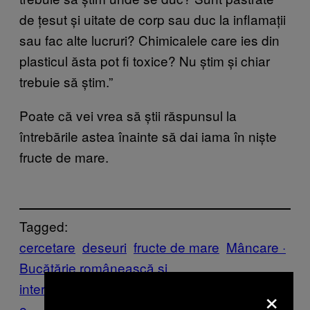
de țesut și uitate de corp sau duc la inflamații
sau fac alte lucruri? Chimicalele care ies din
plasticul ăsta pot fi toxice? Nu știm și chiar
trebuie să știm.”
Poate că vei vrea să știi răspunsul la
întrebările astea înainte să dai iama în niște
fructe de mare.
Tagged:
cercetare
deseuri
fructe de mare
Mâncare ·
Bucătărie românească și
×
internațională
pesti
plastic
poluare
Sănătat
e