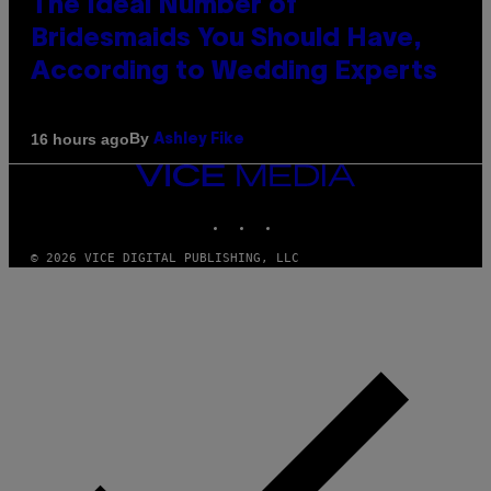
The Ideal Number of
Bridesmaids You Should Have,
According to Wedding Experts
By
16 hours ago
Ashley Fike
VICE
MEDIA
INSTAGRAM
TIKTOK
YOUTUBE
© 2026 VICE DIGITAL PUBLISHING, LLC