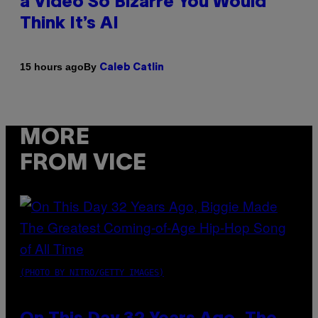
a Video So Bizarre You Would
Think It’s AI
By
15 hours ago
Caleb Catlin
MORE
FROM VICE
(PHOTO BY NITRO/GETTY IMAGES)