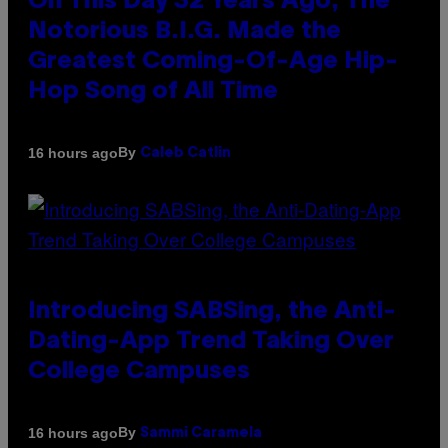
On This Day 32 Years Ago, The
Notorious B.I.G. Made the
Greatest Coming-Of-Age Hip-
Hop Song of All Time
By
16 hours ago
Caleb Catlin
Introducing SABSing, the Anti-
Dating-App Trend Taking Over
College Campuses
By
16 hours ago
Sammi Caramela