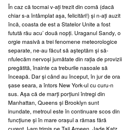
În caz că tocmai v-ați trezit din comă (dacă
chiar s-a întâmplat așa, felicitări!) și n-ați auzit
încă, coasta de est a Statelor Unite a fost
futută rău acu’ două nopți. Uraganul Sandy, o
orgie masivă a trei fenomene meteorologice
separate, ne-au făcut să așteptăm și să-
nfulecăm nervoși jumătate din rația de provizii
pregătită, înainte ca treburile nasoale să
înceapă. Dar și când au început, în jur de ora
șase seara, a întors New York-ul cu curu-n
sus. Așa că de marți porțiuni întregi din
Manhattan, Queens și Brooklyn sunt
inundate, metroul este în continuare scos din
funcțiune și în mare orașul a rămas fără
curent. I-am trimis pe Taji Ameen, Jade Katz