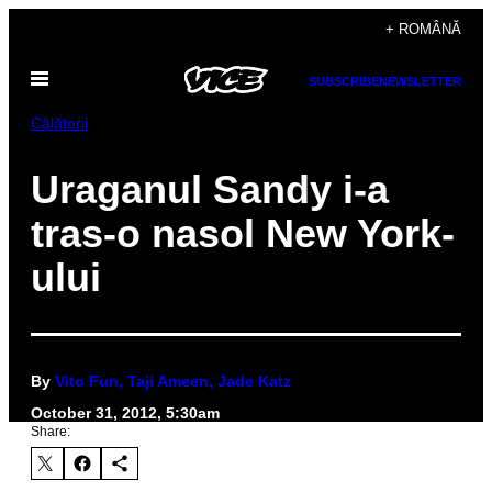
Skip
+ ROMÂNĂ
to
Open
content
SUBSCRIBE
NEWSLETTER
Menu
Călătorii
Uraganul Sandy i-a
tras-o nasol New York-
ului
By
Vito Fun, Taji Ameen, Jade Katz
October 31, 2012, 5:30am
Share: