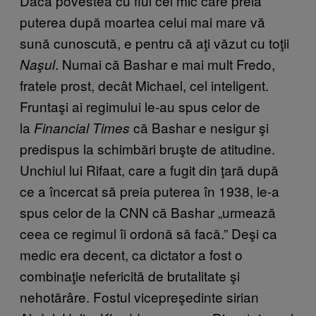
Dacă povestea cu fiul cel mic care preia
puterea după moartea celui mai mare vă
sună cunoscută, e pentru că aţi văzut cu toţii
. Numai că Bashar e mai mult Fredo,
Naşul
fratele prost, decât Michael, cel inteligent.
Fruntaşi ai regimului le-au spus celor de
la
că Bashar e nesigur şi
Financial Times
predispus la schimbări bruşte de atitudine.
Unchiul lui Rifaat, care a fugit din ţară după
ce a încercat să preia puterea în 1938, le-a
spus celor de la CNN că Bashar „urmează
ceea ce regimul îi ordonă să facă.” Deşi ca
medic era decent, ca dictator a fost o
combinaţie nefericită de brutalitate şi
nehotărâre. Fostul vicepreşedinte sirian