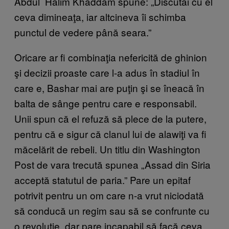
Abdul Halim Khaddam spune: „Discutai cu el
ceva dimineaţa, iar altcineva îi schimba
punctul de vedere până seara.”
Oricare ar fi combinaţia nefericită de ghinion
şi decizii proaste care l-a adus în stadiul în
care e, Bashar mai are puţin şi se îneacă în
balta de sânge pentru care e responsabil.
Unii spun că el refuză să plece de la putere,
pentru că e sigur că clanul lui de alawiţi va fi
măcelărit de rebeli. Un titlu din Washington
Post de vara trecută spunea „Assad din Siria
acceptă statutul de paria.” Pare un epitaf
potrivit pentru un om care n-a vrut niciodată
să conducă un regim sau să se confrunte cu
o revoluţie, dar pare incapabil să facă ceva