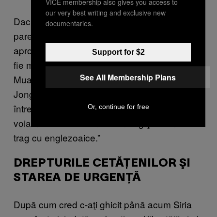
VICE membership also gives you access to
our very best writing and exclusive new
Dacă i-am analiza doar primii ani din viaţă,
documentaries.
pare imposibil ca tocilarul ăsta dubios – care,
apropo, a făcut jurământul lui Hippocrate – să
Support for $2
fie menţionat într-oenumerare alături de
See All Membership Plans
Muammar Gaddafi, Saddam Hussein şi Kim
Jong-Il. Din când în când probabil îşi pune
întrebarea: „Cum dracului am ajuns aici?! Eu
Or, continue for free
voiam doar să fiu un oftalmolog şi să mi-o
trag cu englezoaice.”
DREPTURILE CETĂŢENILOR ŞI
STAREA DE URGENŢĂ
După cum cred c-aţi ghicit până acum Siria