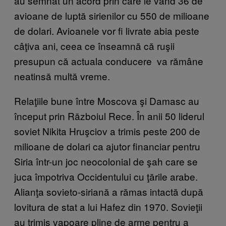
au semnat un acord prin care le vând 36 de
avioane de luptă sirienilor cu 550 de milioane
de dolari. Avioanele vor fi livrate abia peste
câţiva ani, ceea ce înseamnă că ruşii
presupun că actuala conducere va rămâne
neatinsă multă vreme.
Relaţiile bune între Moscova şi Damasc au
început prin Războiul Rece. În anii 50 liderul
soviet Nikita Hruşciov a trimis peste 200 de
milioane de dolari ca ajutor financiar pentru
Siria într-un joc neocolonial de şah care se
juca împotriva Occidentului cu ţările arabe.
Alianţa sovieto-siriană a rămas intactă după
lovitura de stat a lui Hafez din 1970. Sovieţii
au trimis vapoare pline de arme pentru a