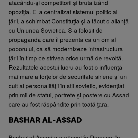
atacându-şi competitorii şi brutalizând
opoziţia. El a centralizat sistemul politic al
ţării, a schimbat Constituţia şi a făcut o alianţă
cu Uniunea Sovietică. S-a folosit de
propaganda care îl prezenta ca un om al
poporului, ca să modernizeze infrastructura
ţării în timp ce strivea orice urmă de revoltă.
Rezultatele acestui lucru au fost o influenţă
mai mare a forţelor de securitate siriene şi un
cult al personalităţii în stil sovietic, evidenţiat
prin mii de statui, portrete şi postere cu Assad
care au fost răspândite prin toată ţara.
BASHAR AL-ASSAD
Bashar al-Assad s-a născut în Damasc, în