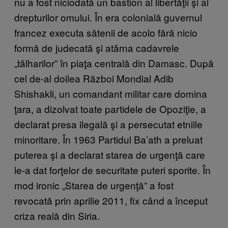
nu a fost niciodată un bastion al libertăţii şi al
drepturilor omului. În era colonială guvernul
francez executa sătenii de acolo fără nicio
formă de judecată şi atârna cadavrele
„tâlharilor” în piaţa centrală din Damasc. După
cel de-al doilea Război Mondial Adib
Shishakli, un comandant militar care domina
ţara, a dizolvat toate partidele de Opoziţie, a
declarat presa ilegală şi a persecutat etniile
minoritare. În 1963 Partidul Ba’ath a preluat
puterea şi a declarat starea de urgenţă care
le-a dat forţelor de securitate puteri sporite. În
mod ironic „Starea de urgenţă” a fost
revocată prin aprilie 2011, fix când a început
criza reală din Siria.