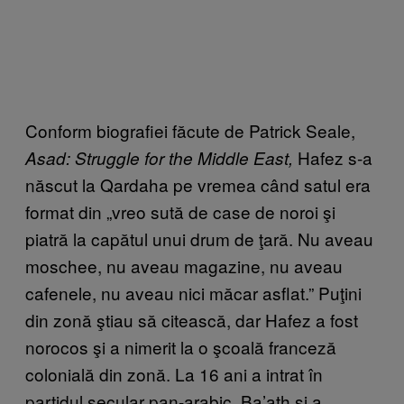
Conform biografiei făcute de Patrick Seale,
Hafez s-a
Asad: Struggle for the Middle East,
născut la Qardaha pe vremea când satul era
format din „vreo sută de case de noroi şi
piatră la capătul unui drum de ţară. Nu aveau
moschee, nu aveau magazine, nu aveau
cafenele, nu aveau nici măcar asflat.” Puţini
din zonă ştiau să citească, dar Hafez a fost
norocos şi a nimerit la o şcoală franceză
colonială din zonă. La 16 ani a intrat în
partidul secular pan-arabic Ba’ath şi a