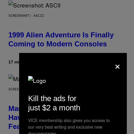
SCREENSHOT: ASCII
1999 Alien Adventure Is Finally
Coming to Modern Consoles
×
17 minutes ago
By
Denny Connolly
SCREENSHOT: NETEASE, MARVEL
Kill the ads for
just $2 a month
Marvel Rivals Dataminers May
Have Uncovered a Major New
VICE membership also gives you access to
Feature
our very best writing and exclusive new
documentaries.