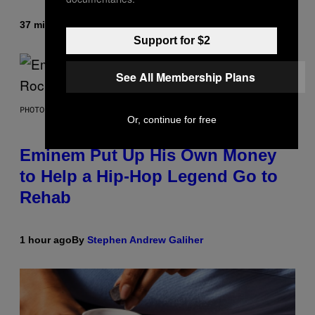
37 minutes ago
By
Denny Connolly
Support for $2
See All Membership Plans
PHOTO BY AARON J. THORNTON/GETTY IMAGES
Or, continue for free
Eminem Put Up His Own Money
to Help a Hip-Hop Legend Go to
Rehab
1 hour ago
By
Stephen Andrew Galiher