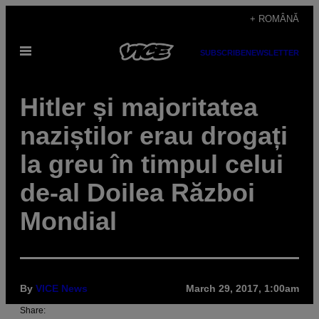
Skip
+ ROMÂNĂ
to
Open
content
SUBSCRIBE
NEWSLETTER
Menu
Hitler și majoritatea
naziștilor erau drogați
la greu în timpul celui
de-al Doilea Război
Mondial
By
VICE News
March 29, 2017, 1:00am
Share: