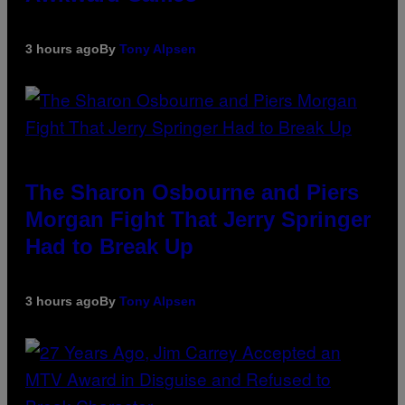
3 hours ago
By
Tony Alpsen
The Sharon Osbourne and Piers
Morgan Fight That Jerry Springer
Had to Break Up
3 hours ago
By
Tony Alpsen