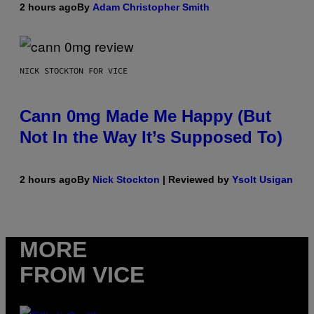
2 hours ago
By
Adam Christopher Smith
NICK STOCKTON FOR VICE
Cann 0mg Made Me Happy (But
Not In the Way It’s Supposed To)
2 hours ago
By
Nick Stockton
| Reviewed by
Ysolt Usigan
MORE
FROM VICE