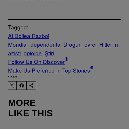
Tagged:
Al Doilea Razboi
Mondial
dependenta
Droguri
evrei
Hitler
n
azisti
opioide
Știri
Follow Us On Discover
Make Us Preferred In Top Stories
Share:
MORE
LIKE THIS