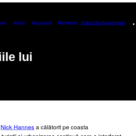
ies
Music
Waypoint
Members
Subscribe
Newsletter
ile lui
p
Nick Hannes
a călătorit pe coasta
 turiștii și urbanizarea continuă care a interferat