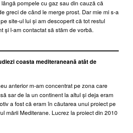
 lângă pompele cu gaz sau din cauză că
de greci de când le merge prost. Dar mie mi s-a
e site-ul lui și am descoperit că tot restul
nt și l-am contactat să stăm de vorbă.
studiezi coasta mediteraneană atât de
 meu anterior m-am concentrat pe zona care
ă sar de la un continent la altul și deja eram
 motiv a fost că eram în căutarea unui proiect pe
rul mării Mediterane. Lucrez la proiect din 2010