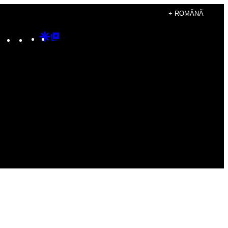
+ ROMÂNĂ
Instagram
TikTok
YouTube
Google
Google
Discover
Top
Posts