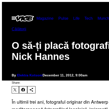
Skip
to
Open
Magazine
Pulse
Life
Tech
Munch
content
Menu
Călătorii
O să-ți placă fotografi
Nick Hannes
By
Elektra Kotsoni
December 11, 2012, 9:00am
Share:
În ultimii trei ani, fotograful originar din Antwer
mediteraneană fotografiind localnicii, imigranții,