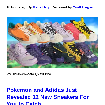
10 hours ago
By
Maha Haq
| Reviewed by
Ysolt Usigan
VIA POKEMON/ADIDAS/NINTENDO
Pokemon and Adidas Just
Revealed 12 New Sneakers For
You to Catch