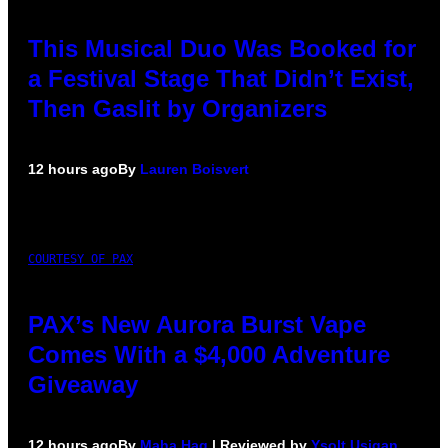
This Musical Duo Was Booked for
a Festival Stage That Didn’t Exist,
Then Gaslit by Organizers
12 hours ago
By
Lauren Boisvert
COURTESY OF PAX
PAX’s New Aurora Burst Vape
Comes With a $4,000 Adventure
Giveaway
12 hours ago
By
Maha Haq
| Reviewed by
Ysolt Usigan