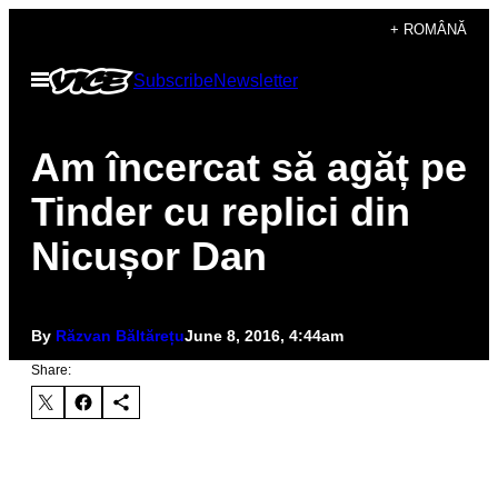
Skip
+ ROMÂNĂ
to
Open
Subscribe
Newsletter
content
Menu
Am încercat să agăț pe
Tinder cu replici din
Nicușor Dan
By
Răzvan Băltărețu
June 8, 2016, 4:44am
Share: