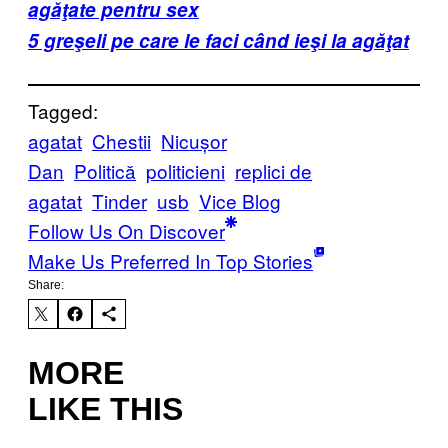
agăţate pentru sex
5 greşeli pe care le faci când ieşi la agăţat
Tagged:
agatat
Chestii
Nicușor
Dan
Politică
politicieni
replici de
agatat
Tinder
usb
Vice Blog
Follow Us On Discover
Make Us Preferred In Top Stories
Share:
MORE
LIKE THIS