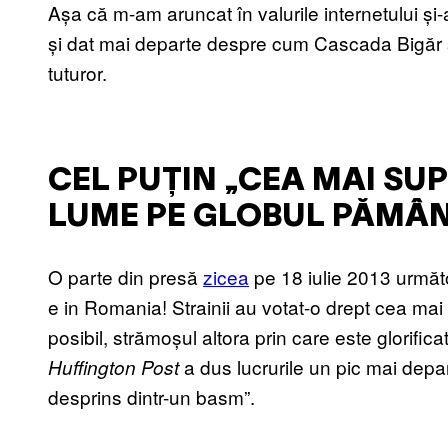
Așa că m-am aruncat în valurile internetului ș
și dat mai departe despre cum Cascada Bigăr s
tuturor.
CEL PUȚIN „CEA MAI SU
LUME PE GLOBUL PĂMÂ
O parte din presă
zicea
pe 18 iulie 2013 următo
e in Romania! Strainii au votat-o drept cea mai
posibil, strămoșul altora prin care este glorifi
a dus lucrurile un pic mai depa
Huffington Post
desprins dintr-un basm”.