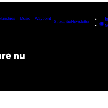
Munchies
Music
Waypoint
I
Subscribe
Newsletter
G
are nu