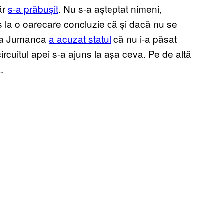
ăr
s-a prăbușit
. Nu s-a așteptat nimeni,
juns la o oarecare concluzie că și dacă nu se
rcea Jumanca
a acuzat statul
că nu i-a păsat
circuitul apei s-a ajuns la așa ceva. Pe de altă
.