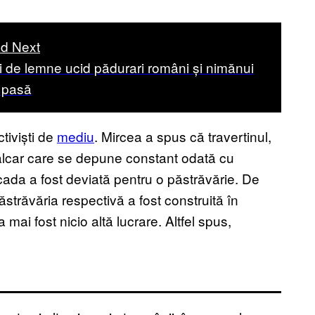
d Next
i de lemne ucid pădurari români și nimănui
i pasă
ctiviști de
mediu
. Mircea a spus că travertinul,
alcar care se depune constant odată cu
cada a fost deviată pentru o păstrăvărie. De
ăstrăvăria respectivă a fost construită în
 mai fost nicio altă lucrare. Altfel spus,