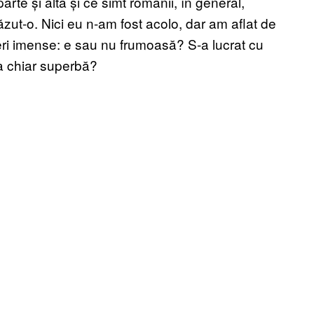
rte și alta și ce simt românii, în general,
zut-o. Nici eu n-am fost acolo, dar am aflat de
eri imense: e sau nu frumoasă? S-a lucrat cu
 chiar superbă?