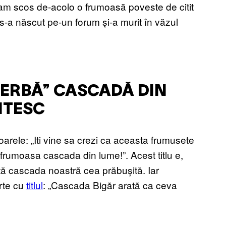
i-am scos de-acolo o frumoasă poveste de citit
-a născut pe-un forum și-a murit în văzul
PERBĂ” CASCADĂ DIN
NTESC
arele: „Iti vine sa crezi ca aceasta frumusete
 frumoasa cascada din lume!”. Acest titlu e,
cată cascada noastră cea prăbușită. Iar
rte cu
titlul
: „Cascada Bigăr arată ca ceva