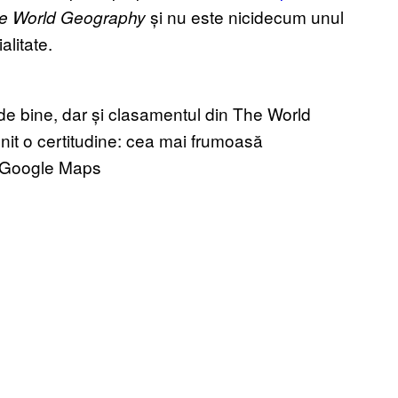
și nu este nicidecum unul
e World Geography
alitate.
de bine, dar și clasamentul din The World
enit o certitudine: cea mai frumoasă
n Google Maps