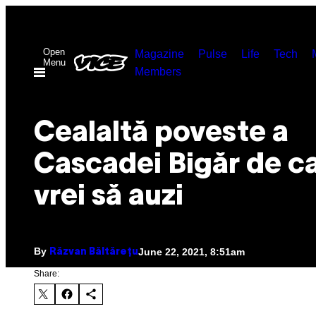
Skip
to
Open
content
Magazine
Pulse
Life
Tech
Menu
Members
Cealaltă poveste a
Cascadei Bigăr de c
vrei să auzi
By
June 22, 2021, 8:51am
Răzvan Băltărețu
Share: