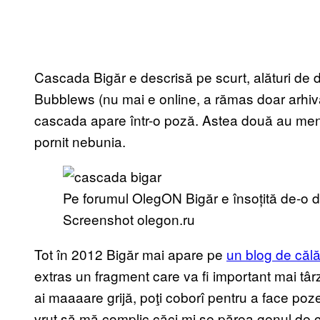
Cascada Bigăr e descrisă pe scurt, alături de d
Bubblews (nu mai e online, a rămas doar arhi
cascada apare într-o poză. Astea două au menț
pornit nebunia.
Pe forumul OlegON Bigăr e însoțită de-o 
Screenshot olegon.ru
Tot în 2012 Bigăr mai apare pe
un blog de călăt
extras un fragment care va fi important mai târzi
ai maaaare grijă, poţi coborî pentru a face poz
vrut să mă complic căci mi se părea genul de co