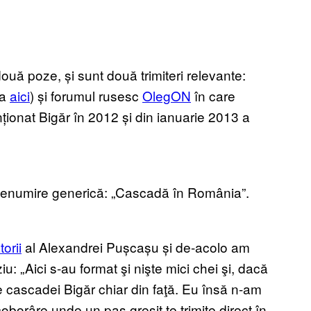
ouă poze, și sunt două trimiteri relevante:
va
aici
) și forumul rusesc
OlegON
în care
ionat Bigăr în 2012 și din ianuarie 2013 a
denumire generică: „Cascadă în România”.
orii
al Alexandrei Pușcașu și de-acolo am
u: „Aici s-au format şi nişte mici chei şi, dacă
e cascadei Bigăr chiar din faţă. Eu însă n-am
borâre unde un pas greşit te trimite direct în