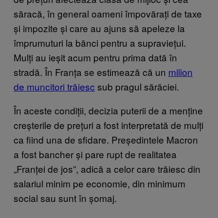
săracă, în general oameni împovărați de taxe
și impozite și care au ajuns să apeleze la
împrumuturi la bănci pentru a supraviețui.
Mulți au ieșit acum pentru prima dată în
stradă. În Franța se estimează că un
milion
de muncitori trăiesc
sub pragul sărăciei.
În aceste condiții, decizia puterii de a menține
creșterile de prețuri a fost interpretată de mulți
ca fiind una de sfidare. Președintele Macron
a fost bancher și pare rupt de realitatea
„Franței de jos”, adică a celor care trăiesc din
salariul minim pe economie, din minimum
social sau sunt în șomaj.