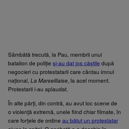
Sâmbătă trecută, la Pau, membrii unui
batalion de poliție
și-au dat jos căștile
după
negocieri cu protestatarii care cântau imnul
național,
, la acel moment.
La Marseillaise
Protestarii i-au aplaudat.
În alte părți, din contră, au avut loc scene de
o violență extremă, unele fiind chiar filmate, în
care forțele de ordine
au bătut un protestatar
ajuns la spital. O anchetă s-a deschis în