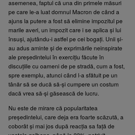
asemenea, faptul că una din primele măsuri
pe care le-a luat domnul Macron de când a
ajuns la putere a fost să elimine impozitul pe
marile averi, un impozit care i se aplica și lui
însuși, ajutându-i astfel pe cei bogați. Unii și-
au adus aminte și de exprimările neinspirate
ale președintelui în exercițiu făcute în
discuțiile cu oameni de pe stradă, cum a fost,
spre exemplu, atunci când l-a sfătuit pe un
tânăr să se ducă să-și cumpere un costum
dacă vrea să-și găsească de lucru.
Nu este de mirare că popularitatea
președintelui, care deja era foarte scăzută, a
coborât și mai jos după reacția sa față de
vestele galbene, până la 23%, potrivit