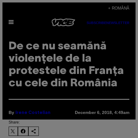
Skip
+ ROMÂNĂ
to
Open
content
SUBSCRIBE
NEWSLETTER
Menu
De ce nu seamănă
violențele de la
protestele din Franța
cu cele din România
By
December 6, 2018, 4:49am
Irene Costelian
Share: