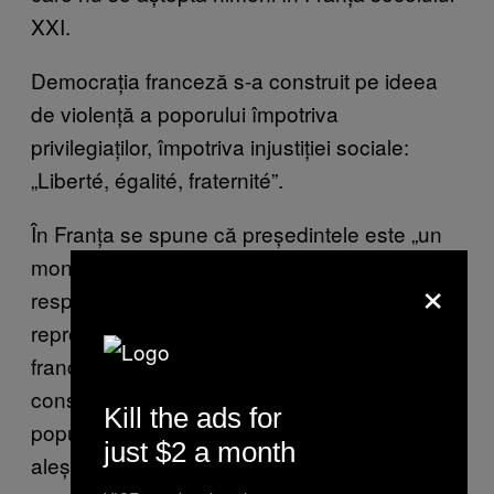
XXI.
Democrația franceză s-a construit pe ideea
de violență a poporului împotriva
privilegiaților, împotriva injustiției sociale:
„Liberté, égalité, fraternité”.
În Franța se spune că președintele este „un
monarh republican”, ceea ce îl obligă să
×
respecte poporul care l-a ales ca
reprezentant. De asemenea, revoluția
franceză reprezintă și momentul de
constituire a contractului social, în care
Kill the ads for
populația deleagă puterea unor reprezentanți
just $2 a month
aleși care gestionează, în numele lor,