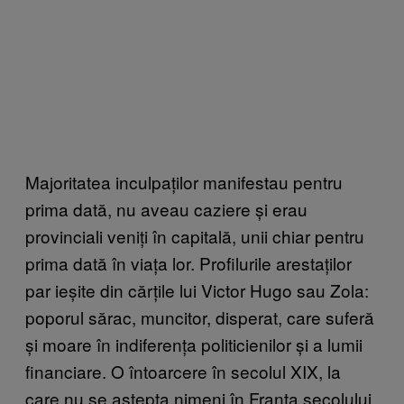
Majoritatea inculpaților manifestau pentru
prima dată, nu aveau caziere și erau
provinciali veniți în capitală, unii chiar pentru
prima dată în viața lor. Profilurile arestaților
par ieșite din cărțile lui Victor Hugo sau Zola:
poporul sărac, muncitor, disperat, care suferă
și moare în indiferența politicienilor și a lumii
financiare. O întoarcere în secolul XIX, la
care nu se aștepta nimeni în Franța secolului