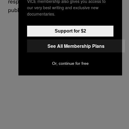
respectând interesele tuturor, afacerile
VICE membership also gives you access to
our very best writing and exclusive new
publice, Republica.
documentaries.
Support for $2
See All Membership Plans
Or, continue for free