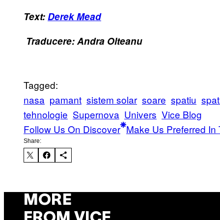
Text:
Derek Mead
Traducere: Andra Olteanu
Tagged:
nasa
pamant
sistem solar
soare
spatiu
spat
tehnologie
Supernova
Univers
Vice Blog
Follow Us On Discover
Make Us Preferred In 
Share:
MORE
FROM VICE