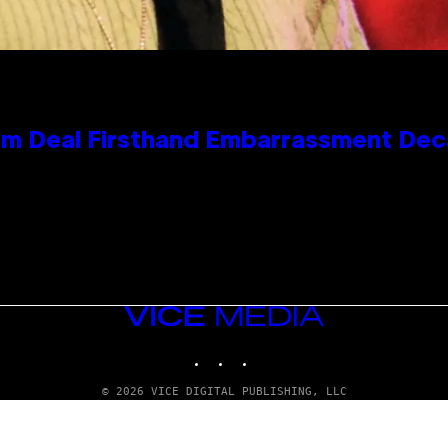
e Kim Deal Firsthand Embarrassment De
VICE
MEDIA
INSTAGRAM
TIKTOK
YOUTUBE
© 2026 VICE DIGITAL PUBLISHING, LLC