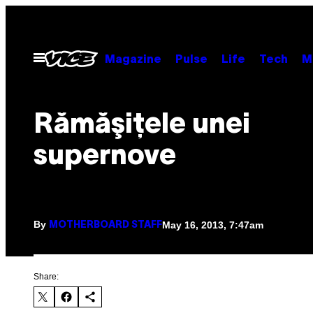
Skip
to
content
Open
Magazine
Pulse
Life
Tech
M
Menu
Rămăşiţele unei
supernove
By
May 16, 2013, 7:47am
MOTHERBOARD STAFF
Share: