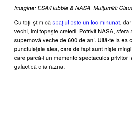
Imagine: ESA/Hubble & NASA. Mulţumiri: Cla
Cu toţii ştim că
spaţiul este un loc minunat
, da
vechi, îmi topeşte creierii. Potrivit NASA, sfera
supernovă veche de 600 de ani. Uită-te la ea cu
punctuleţele alea, care de fapt sunt nişte mingi
care parcă-i un memento spectaculos privitor 
galactică o ia razna.