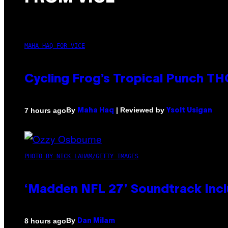
MAHA HAQ FOR VICE
Cycling Frog’s Tropical Punch THC
By
| Reviewed by
7 hours ago
Maha Haq
Ysolt Usigan
PHOTO BY NICK LAHAM/GETTY IMAGES
‘Madden NFL 27’ Soundtrack Inclu
By
8 hours ago
Dan Milam