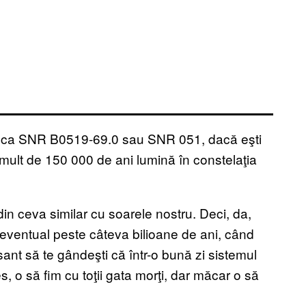
tă ca SNR B0519-69.0 sau SNR 051, dacă eşti
ai mult de 150 000 de ani lumină în constelaţia
in ceva similar cu soarele nostru. Deci, da,
, eventual peste câteva bilioane de ani, când
sant să te gândeşti că într-o bună zi sistemul
s, o să fim cu toţii gata morţi, dar măcar o să