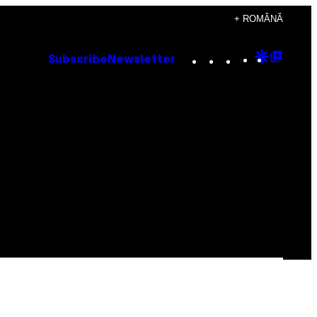
+ ROMÂNĂ
Instagram
TikTok
YouTube
Google
Goog
Subscribe
Newsletter
Discove
Top
Posts