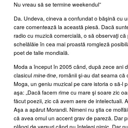
Nu vreau să se termine weekendul”
Da. Undeva, cineva a confundat o băşină cu un
care comentează la această piesă. Dacă sunteţi 
radio cu muzică comercială, o să observaţi că p
schelălăie în cea mai proastă romgleză posibi
poet de talie mondială.
Moda a început în 2005 când, după zece ani 
clasicul
, românii şi-au dat seama că c
mine-tine
Moga, un geniu muzical pe care istoria o să-l p
aşa: „Dacă facem rime cu mare şi soare zic o
făcut poezii, zic că avem aere de intelectuali. 
Aşa a apărut Morandi. Nimeni nu ştia ce molfăie
că avea omul un accent grav de pareză. Dar pr
plângi de versuri când nu înţelegi nimic. Dar n