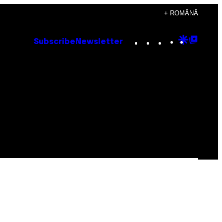
+ ROMÂNĂ
Instagram
TikTok
YouTube
Google
Goog
Subscribe
Newsletter
Discove
Top
Posts