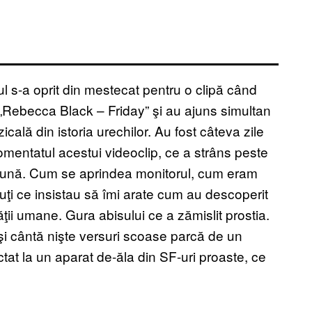
tul s-a oprit din mestecat pentru o clipă când
 „Rebecca Black – Friday” şi au ajuns simultan
ală din istoria urechilor. Au fost câteva zile
comentatul acestui videoclip, ce a strâns peste
o lună. Cum se aprindea monitorul, cum eram
cuţi ce insistau să îmi arate cum au descoperit
ăţii umane. Gura abisului ce a zămislit prostia.
 şi cântă nişte versuri scoase parcă de un
at la un aparat de-ăla din SF-uri proaste, ce