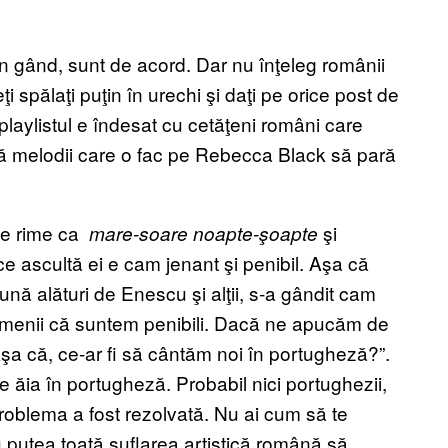
 gând, sunt de acord. Dar nu înţeleg românii
spălaţi puţin în urechi şi daţi pe orice post de
laylistul e îndesat cu cetăţeni români care
lă melodii care o fac pe Rebecca Black să pară
de rime ca
şi
mare-soare noapte-şoapte
e ascultă ei e cam jenant şi penibil. Aşa că
ună alături de Enescu şi alţii, s-a gândit cam
amenii că suntem penibili. Dacă ne apucăm de
Aşa că, ce-ar fi să cântăm noi în portugheză?”.
 ăia în portugheză. Probabil nici portughezii,
oblema a fost rezolvată. Nu ai cum să te
u putea toată suflarea artistică română să