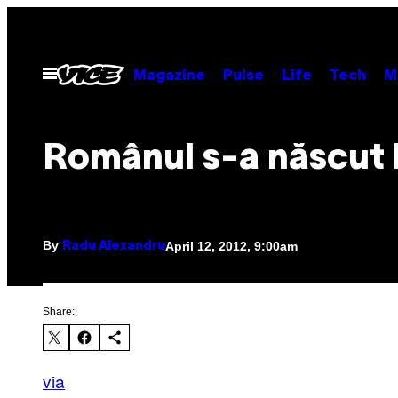
Skip
to
content
Open
Magazine
Pulse
Life
Tech
M
Menu
Românul s-a născut l
By
April 12, 2012, 9:00am
Radu Alexandru
Share:
via