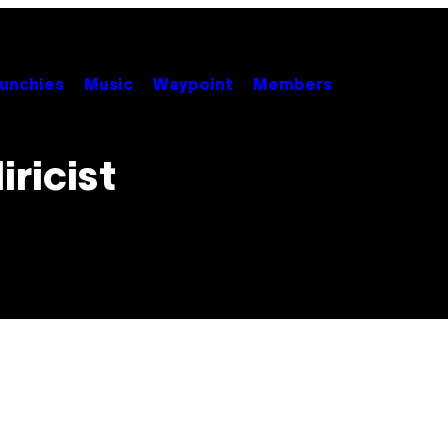
unchies
Music
Waypoint
Members
iricist