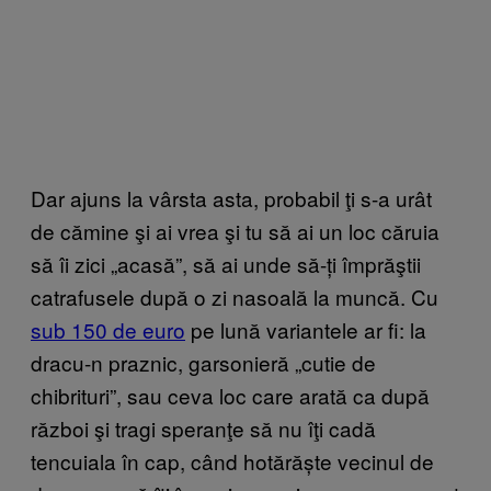
Dar ajuns la vârsta asta, probabil ţi s-a urât
de cămine şi ai vrea şi tu să ai un loc căruia
să îi zici „acasă”, să ai unde să-ți împrăştii
catrafusele după o zi nasoală la muncă. Cu
sub 150 de euro
pe lună variantele ar fi: la
dracu-n praznic, garsonieră „cutie de
chibrituri”, sau ceva loc care arată ca după
război şi tragi speranţe să nu îţi cadă
tencuiala în cap, când hotărăște vecinul de