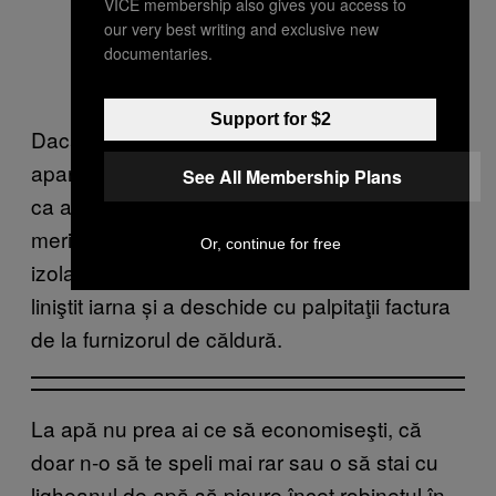
VICE membership also gives you access to
our very best writing and exclusive new
documentaries.
Support for $2
Dacă eşti din Bucureşti, găsirea unui
apartament cu centrală proprie poate părea
See All Membership Plans
ca alergatul după cai verzi pe pereţi, dar
merită efortul. Un alt avantaj e dacă este
Or, continue for free
izolat termic blocul. E diferența dintre a a sta
liniştit iarna și a deschide cu palpitaţii factura
de la furnizorul de căldură.
La apă nu prea ai ce să economiseşti, că
doar n-o să te speli mai rar sau o să stai cu
ligheanul de apă să picure încet robinetul în