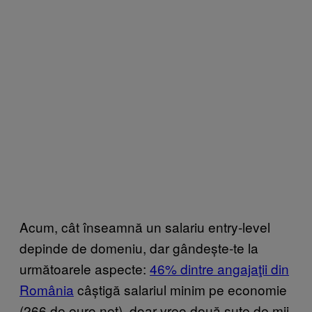
Acum, cât înseamnă un salariu entry-level
depinde de domeniu, dar gândește-te la
următoarele aspecte:
46% dintre angajaţii din
România
câștigă salariul minim pe economie
(266 de euro net), doar vreo două sute de mii