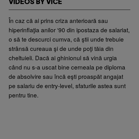
VIDEOS BY VICE
În caz că ai prins criza anterioară sau
hiperinflaţia anilor ‘90 din ipostaza de salariat,
o să te descurci cumva, că ştii unde trebuie
strânsă cureaua şi de unde poţi tăia din
cheltuieli. Dacă ai ghinionul să vină urgia
când nu s-a uscat bine cerneala pe diploma
de absolvire sau încă eşti proaspăt angajat
pe salariu de entry-level, sfaturile astea sunt
pentru tine.