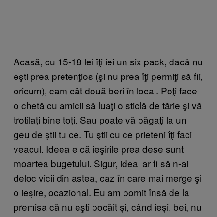
Acasă, cu 15-18 lei îţi iei un six pack, dacă nu
eşti prea pretenţios (şi nu prea îţi permiţi să fii,
oricum), cam cât două beri în local. Poţi face
o chetă cu amicii să luaţi o sticlă de tărie şi vă
trotilaţi bine toţi. Sau poate vă băgaţi la un
geu de știi tu ce. Tu ştii cu ce prieteni îţi faci
veacul. Ideea e că ieşirile prea dese sunt
moartea bugetului. Sigur, ideal ar fi să n-ai
deloc vicii din astea, caz în care mai merge şi
o ieşire, ocazional. Eu am pornit însă de la
premisa că nu eşti pocăit și, când ieși, bei, nu