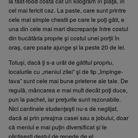
la fast-food costă cât un kilogram în piaţă, în
cel mai fericit caz. La paste, care sunt printre
cele mai simple chestii pe care le poţi găti, e
una din cele mai mari discrepanţe între costul
din bucătăria proprie şi costul unei porţii în
oraş, care poate ajunge și la peste 20 de lei.
Totuşi, dacă ţi s-a urât de gătitul propriu,
localurile cu „meniul zilei” şi de tip „împinge-
tava” sunt cele mai bune prietene ale tale. De
regulă, mâncarea e mai mult decât poţi duce,
pun la pachet, iar preţurile sunt rezonabile.
Nici cantinele studenţeşti nu-s de neglijat,
dacă ai prin preajma casei sau a jobului, doar
că meniul e mai puţin diversificat şi te
plictiseşti destul de repede de el.