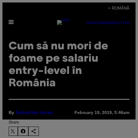
Skip
+ ROMÂNĂ
to
Open
content
SUBSCRIBE
NEWSLETTER
Menu
Cum să nu mori de
foame pe salariu
entry-level în
România
By
February 19, 2019, 5:46am
Sebastian Jucan
Share: