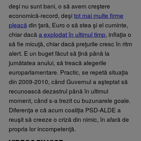
deşi nu sunt bani, o să avem creştere
economică-record, deşi
tot mai multe firme
pleacă
din ţară, Euro o să stea şi el cuminte,
chiar dacă
a explodat în ultimul timp
, inflaţia o
să fie micuţă, chiar dacă preţurile cresc în ritm
alert. E un buget făcut să ţină până la
jumătatea anului, să treacă alegerile
europarlamentare. Practic, se repetă situaţia
din 2009-2010, când Guvernul a aşteptat să
recunoască dezastrul până în ultimul
moment, când s-a trezit cu buzunarele goale.
Diferenţa e că acum coaliţia PSD-ALDE a
reuşit să creeze o criză din nimic, în afară de
propria lor incompetenţă.