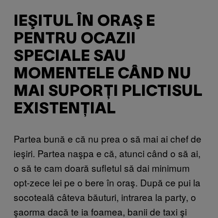
IEŞITUL ÎN ORAŞ E
PENTRU OCAZII
SPECIALE SAU
MOMENTELE CÂND NU
MAI SUPORŢI PLICTISUL
EXISTENŢIAL
Partea bună e că nu prea o să mai ai chef de
ieşiri. Partea naşpa e că, atunci când o să ai,
o să te cam doară sufletul să dai minimum
opt-zece lei pe o bere în oraş. După ce pui la
socoteală câteva băuturi, intrarea la party, o
şaorma dacă te ia foamea, banii de taxi şi