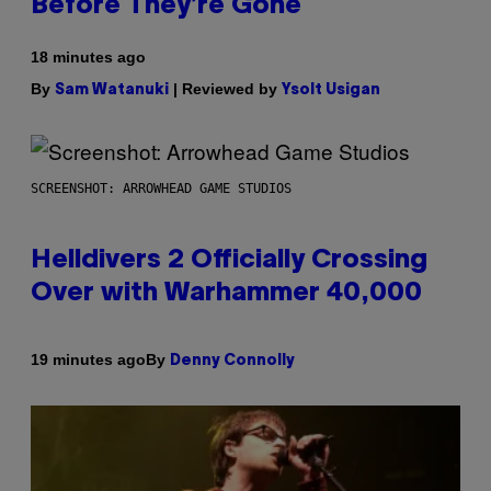
Before They’re Gone
18 minutes ago
By
| Reviewed by
Sam Watanuki
Ysolt Usigan
SCREENSHOT: ARROWHEAD GAME STUDIOS
Helldivers 2 Officially Crossing
Over with Warhammer 40,000
By
19 minutes ago
Denny Connolly