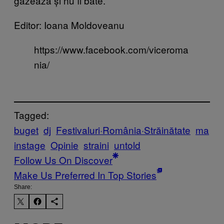
gazează și nu îi bate.
Editor: Ioana Moldoveanu
https://www.facebook.com/viceroma
nia/
Tagged:
buget
dj
Festivaluri·România·Străinătate
ma
instage
Opinie
straini
untold
Follow Us On Discover
Make Us Preferred In Top Stories
Share: