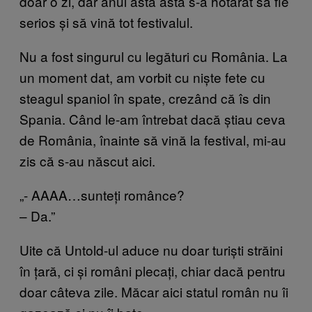
doar o zi, dar anul ăsta asta s-a hotărât să fie
serios și să vină tot festivalul.
Nu a fost singurul cu legături cu România. La
un moment dat, am vorbit cu niște fete cu
steagul spaniol în spate, crezând că îs din
Spania. Când le-am întrebat dacă știau ceva
de România, înainte să vină la festival, mi-au
zis că s-au născut aici.
„- AAAA…sunteți românce?
– Da.”
Uite că Untold-ul aduce nu doar turiști străini
în țară, ci și români plecați, chiar dacă pentru
doar câteva zile. Măcar aici statul român nu îi