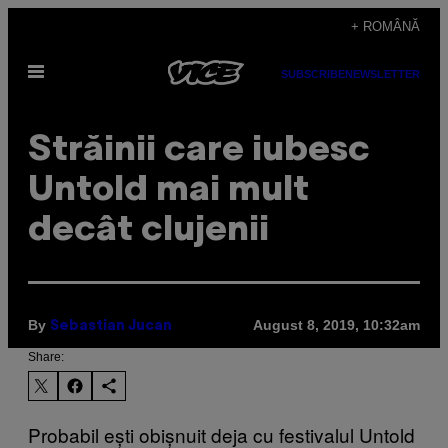
Skip
+ ROMÂNĂ
to
Open
content
SUBSCRIBE
NEWSLETTER
Menu
Străinii care iubesc
Untold mai mult
decât clujenii
By
August 8, 2019, 10:32am
Sebastian Jucan
Share:
Probabil ești obișnuit deja cu festivalul Untold