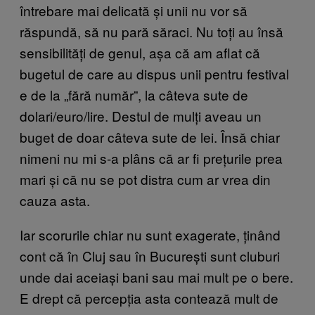
întrebare mai delicată și unii nu vor să
răspundă, să nu pară săraci. Nu toți au însă
sensibilități de genul, așa că am aflat că
bugetul de care au dispus unii pentru festival
e de la „fără număr”, la câteva sute de
dolari/euro/lire. Destul de mulți aveau un
buget de doar câteva sute de lei. Însă chiar
nimeni nu mi s-a plâns că ar fi prețurile prea
mari și că nu se pot distra cum ar vrea din
cauza asta.
Iar scorurile chiar nu sunt exagerate, ținând
cont că în Cluj sau în București sunt cluburi
unde dai aceiași bani sau mai mult pe o bere.
E drept că percepția asta contează mult de