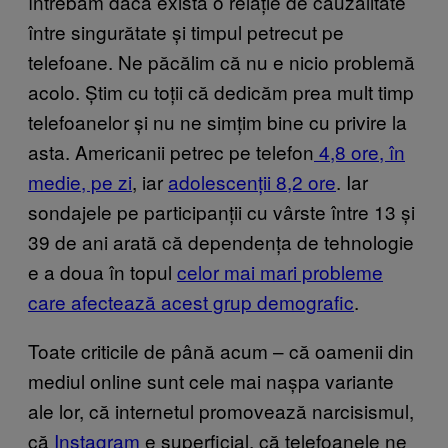
întrebăm dacă există o relație de cauzalitate
între singurătate și timpul petrecut pe
telefoane. Ne păcălim că nu e nicio problemă
acolo. Știm cu toții că dedicăm prea mult timp
telefoanelor și nu ne simțim bine cu privire la
asta. Americanii petrec pe telefon
4,8 ore, în
medie, pe zi
, iar
adolescenții 8,2 ore
. Iar
sondajele pe participanții cu vârste între 13 și
39 de ani arată că dependența de tehnologie
e a doua în topul
celor mai mari probleme
care afectează acest grup demografic
.
Toate criticile de până acum – că
oamenii din
mediul online sunt cele mai nașpa variante
ale lor
, că internetul promovează narcisismul,
că
Instagram
e superficial, că
telefoanele ne