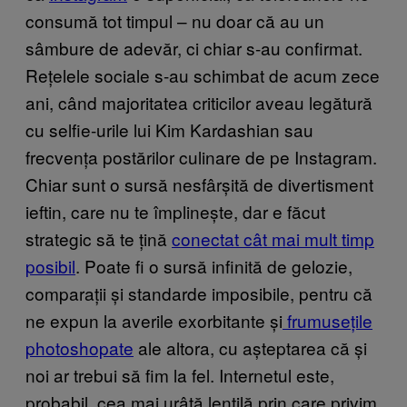
consumă tot timpul
– nu doar că au un
sâmbure de adevăr, ci chiar s-au confirmat.
Rețelele sociale s-au schimbat de acum zece
ani, când majoritatea criticilor aveau legătură
cu selfie-urile lui Kim Kardashian sau
frecvența postărilor culinare de pe Instagram.
Chiar sunt o sursă nesfârșită de divertisment
ieftin, care nu te împlinește, dar e
făcut
strategic
să te țină
conectat cât mai mult timp
posibil
. Poate fi o sursă infinită de gelozie,
comparații și standarde imposibile, pentru că
ne expun la averile exorbitante și
frumusețile
photoshopate
ale altora, cu așteptarea că și
noi ar trebui să fim la fel. Internetul este,
probabil, cea mai urâtă lentilă prin care privim