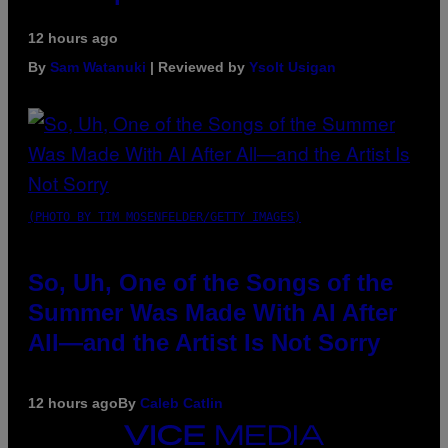
12 hours ago
By
Sam Watanuki
| Reviewed by
Ysolt Usigan
(PHOTO BY TIM MOSENFELDER/GETTY IMAGES)
So, Uh, One of the Songs of the
Summer Was Made With AI After
All—and the Artist Is Not Sorry
12 hours ago
By
Caleb Catlin
VICE