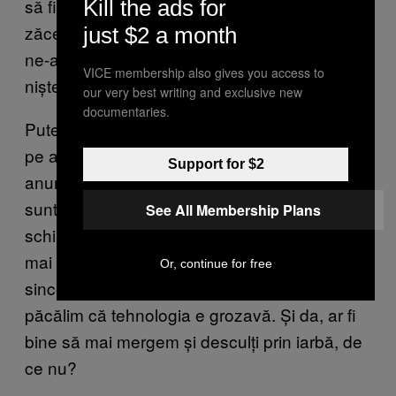
să fim deprimați nu înseamnă că trebuie să
Kill the ads for
zăcem și să scrollăm la infinit toată viața care
just $2 a month
ne-a mai rămas. Cred că putem să instaurăm
VICE membership also gives you access to
niște disciplină în viața noastră.
our very best writing and exclusive new
documentaries.
Putem alege să impunem niște limite de timp
pe aplicații, să folosim telefonul doar între
Support for $2
anumite ore, să oprim notificările. Toate astea
sunt
modalități tangibile prin care ne putem
See All Membership Plans
schimba
relația cu tehnologia
, ca să nu ne
mai simțim atât de rău. Sau măcar putem fi
Or, continue for free
sinceri cu privire la subiectul ăsta, în loc să ne
păcălim că tehnologia e grozavă. Și da, ar fi
bine să mai mergem și desculți prin iarbă, de
ce nu?