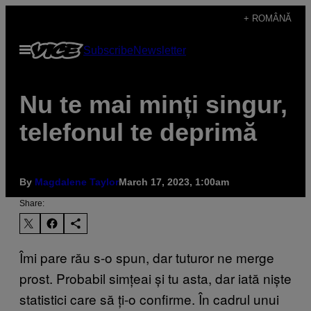
Skip
+ ROMÂNĂ
to
Open
Subscribe
Newsletter
content
Menu
Nu te mai minți singur,
telefonul te deprimă
By
Magdalene Taylor
March 17, 2023, 1:00am
Share:
Îmi pare rău s-o spun, dar tuturor ne merge
prost. Probabil simțeai și tu asta, dar iată niște
statistici care să ți-o confirme. În cadrul unui