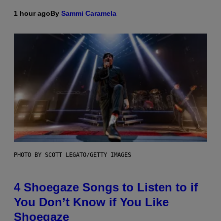
1 hour ago
By
Sammi Caramela
PHOTO BY SCOTT LEGATO/GETTY IMAGES
4 Shoegaze Songs to Listen to if
You Don’t Know if You Like
Shoegaze