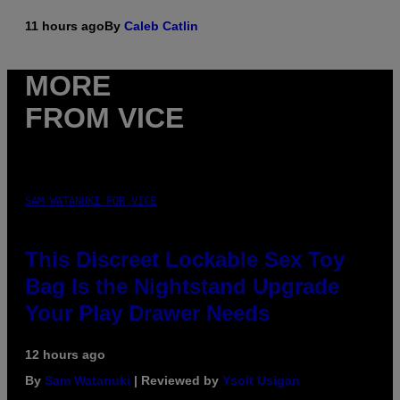
11 hours ago
By
Caleb Catlin
MORE
FROM VICE
SAM WATANUKI FOR VICE
This Discreet Lockable Sex Toy
Bag Is the Nightstand Upgrade
Your Play Drawer Needs
12 hours ago
By
Sam Watanuki
| Reviewed by
Ysolt Usigan