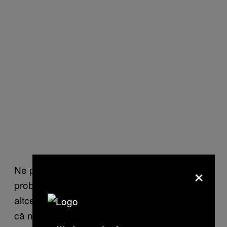
×
Ne purtăm ca și cum telefoanele n-ar fi
problema pentru că nu ne putem imagina
altceva, nu mai știm altceva. Dar doar pentru
că nu e vina noastră că avem atâtea motive