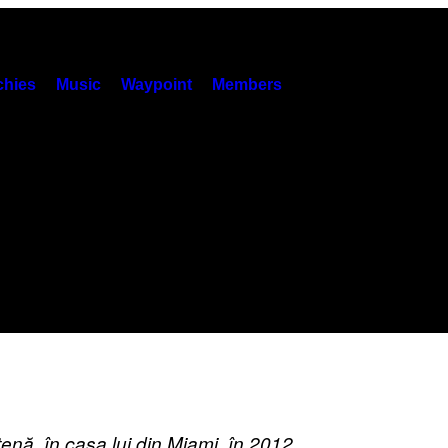
hies
Music
Waypoint
Members
nă, în casa lui din Miami, în 2012.