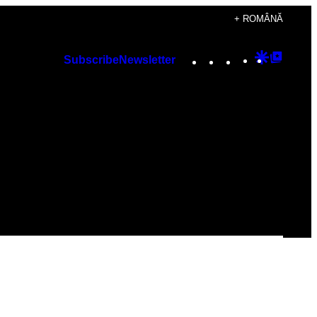
+ ROMÂNĂ
Instagram
TikTok
YouTube
Google
Googl
Subscribe
Newsletter
Discover
Top
Posts