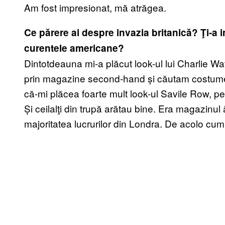
Am fost impresionat, mă atrăgea.
Ce părere ai despre invazia britanică? Ţi-a in
curentele americane?
Dintotdeauna mi-a plăcut look-ul lui Charlie W
prin magazine second-hand și căutam costume 
că-mi plăcea foarte mult look-ul Savile Row, pe
Și ceilalţi din trupă arătau bine. Era magazinu
majoritatea lucrurilor din Londra. De acolo cump