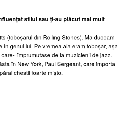
fluenţat stilul sau ţi-au plăcut mai mult
atts (toboșarul din Rolling Stones). Mă duceam
în genul lui. Pe vremea aia eram toboșar, așa
 care-l împrumutase de la muzicienii de jazz.
l ăsta în New York, Paul Sergeant, care importa
ărai chestii foarte mișto.