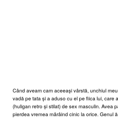
Când aveam cam aceeași vârstă, unchiul meu G
vadă pe tata și a aduso cu el pe fiica lui, care
(huligan retro și stilat) de sex masculin. Avea p
pierdea vremea mârâind cinic la orice. Genul ăst