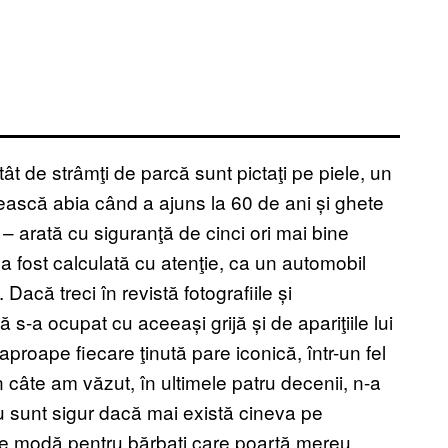
ât de strâmţi de parcă sunt pictaţi pe piele, un
nească abia când a ajuns la 60 de ani și ghete
i – arată cu siguranţă de cinci ori mai bine
a fost calculată cu atenţie, ca un automobil
 Dacă treci în revistă fotografiile și
că s-a ocupat cu aceeași grijă și de apariţiile lui
aproape fiecare ţinută pare iconică, într-un fel
in câte am văzut, în ultimele patru decenii, n-a
Nu sunt sigur dacă mai există cineva pe
 de modă pentru bărbaţi care poartă mereu