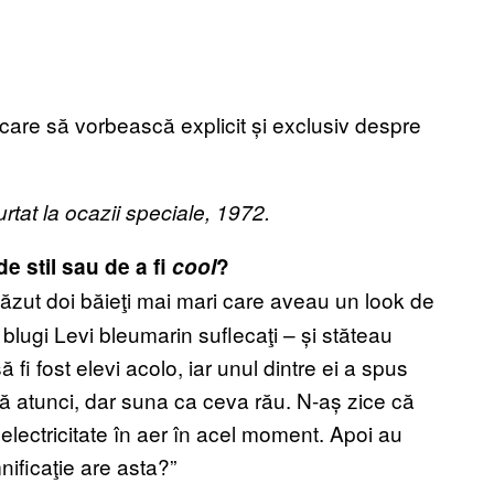
 care să vorbească explicit și exclusiv despre
purtat la ocazii speciale, 1972.
e stil sau de a fi
cool
?
zut doi băieţi mai mari care aveau un look de
, blugi Levi bleumarin suflecaţi – și stăteau
 fi fost elevi acolo, iar unul dintre ei a spus
ă atunci, dar suna ca ceva rău. N-aș zice că
electricitate în aer în acel moment. Apoi au
ificaţie are asta?”