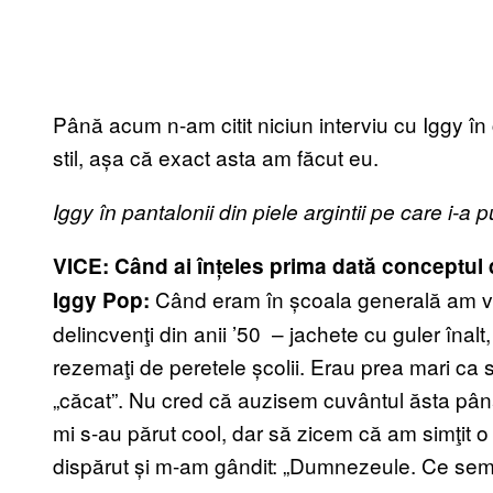
Până acum n-am citit niciun interviu cu Iggy în
stil, așa că exact asta am făcut eu.
Iggy în pantalonii din piele argintii pe care i-a 
VICE: Când ai înțeles prima dată conceptul d
Când eram în școala generală am vă
Iggy Pop:
delincvenţi din anii ’50 – jachete cu guler înalt
rezemaţi de peretele școlii. Erau prea mari ca să
„căcat”. Nu cred că auzisem cuvântul ăsta pân
mi s-au părut cool, dar să zicem că am simţit o 
dispărut și m-am gândit: „Dumnezeule. Ce semn