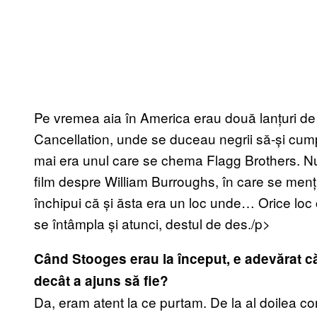
Pe vremea aia în America erau două lanțuri de
Cancellation, unde se duceau negrii să-și cumper
mai era unul care se chema Flagg Brothers. Nu 
film despre William Burroughs, în care se menț
închipui că și ăsta era un loc unde… Orice loc c
se întâmpla și atunci, destul de des./p>
Când Stooges erau la început, e adevărat că 
decât a ajuns să fie?
Da, eram atent la ce purtam. De la al doilea co