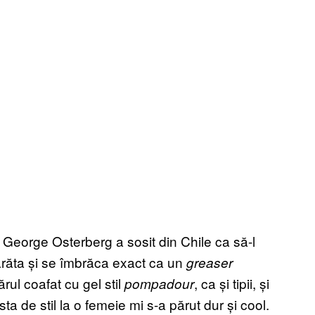
eorge Osterberg a sosit din Chile ca să-l
 arăta și se îmbrăca exact ca un
greaser
ărul coafat cu gel stil
, ca și tipii, și
pompadour
a de stil la o femeie mi s-a părut dur și cool.