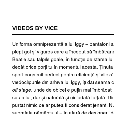
VIDEOS BY VICE
Uniforma omniprezentă a lui Iggy – pantaloni at
piept gol și viguros care a început să îmbătrâ
Beatle sau tălpile goale, în funcţie de starea lu
decât orice porţi tu în momentul acesta. Ținuta 
sport construit perfect pentru eficienţă și viteză.
viedoclipurile din arhiva lui Iggy, îţi dai seama 
, unde de obicei e puţin mai îmbrăcat; 
off stage
sau altul, dar și naturală și niciodată forţată. D
purtat nimic ce ar putea fi considerat jenant. 
suprafaţa pământului – în afară de designerii