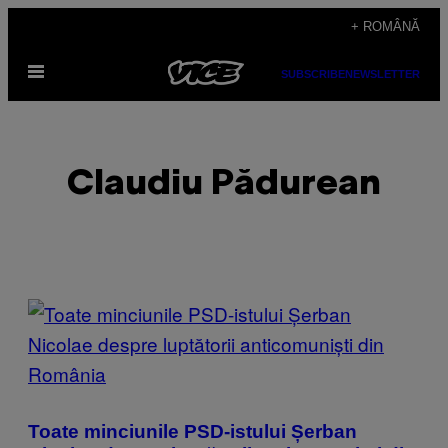
Skip
+ ROMÂNĂ
to
Open
content
SUBSCRIBE
NEWSLETTER
Menu
Claudiu Pădurean
POSTS
BY
THIS
AUTHOR
Toate minciunile PSD-istului Șerban