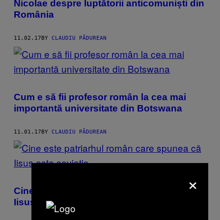
Nicolae despre luptătorii anticomuniști din
România
11.02.17
BY
CLAUDIU PĂDUREAN
Cum e să fii profesor român la cea mai
importantă universitate din Botswana
11.01.17
BY
CLAUDIU PĂDUREAN
×
Cine este patriarhul român care spunea că
Iisus este sovietic