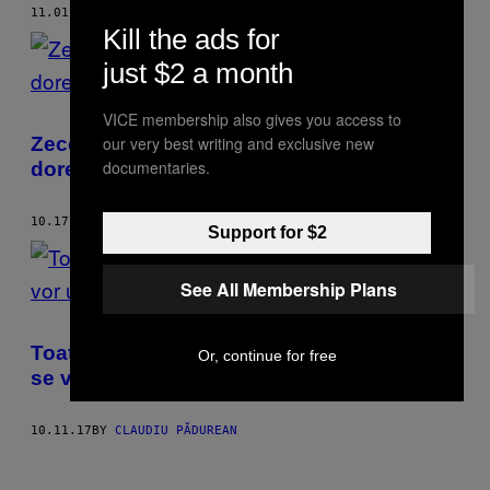
11.01.17
BY
CLAUDIU PĂDUREAN
Kill the ads for
just $2 a month
VICE membership also gives you access to
our very best writing and exclusive new
Zece motive pentru care moldovenii nu-și
documentaries.
doresc Unirea cu România
10.17.17
BY
CLAUDIU PĂDUREAN
Support for $2
See All Membership Plans
Toate regiunile locuite de români care nu
Or, continue for free
se vor uni niciodată cu România
10.11.17
BY
CLAUDIU PĂDUREAN