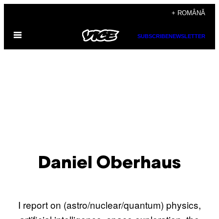
Skip
+ ROMÂNĂ
to
Open
content
SUBSCRIBE
NEWSLETTER
Menu
Daniel Oberhaus
I report on (astro/nuclear/quantum) physics,