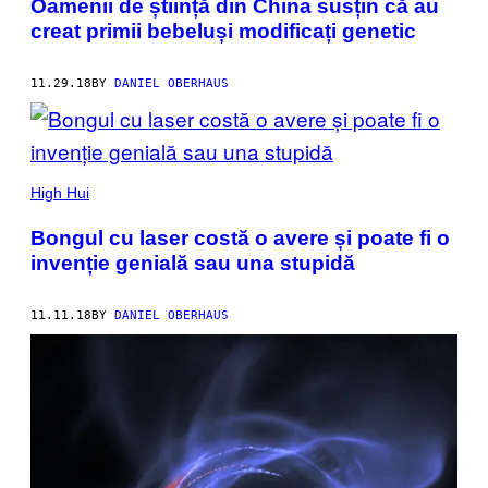
Oamenii de știință din China susțin că au
creat primii bebeluși modificați genetic
11.29.18
BY
DANIEL OBERHAUS
High Hui
Bongul cu laser costă o avere și poate fi o
invenție genială sau una stupidă
11.11.18
BY
DANIEL OBERHAUS