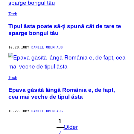
Tech
Tipul ăsta poate să-ți spună cât de tare te
sparge bongul tău
10.28.18
BY
DANIEL OBERHAUS
Tech
Epava găsită lângă România e, de fapt,
cea mai veche de tipul ăsta
10.27.18
BY
DANIEL OBERHAUS
1
Older
7