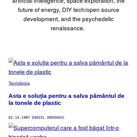
artificial intelligence, space exploration, the
future of energy, DIY tech/open source
development, and the psychedelic
renaissance.
POSTS
BY
THIS
Tecnología
AUTHOR
Asta e soluția pentru a salva pământul de
la tonele de plastic
02.14.19
BY
DANIEL OBERHAUS