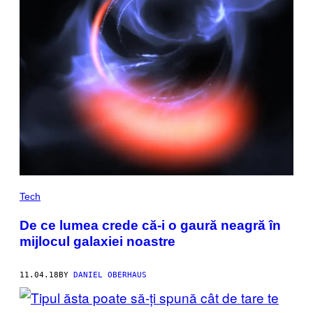
Tech
De ce lumea crede că-i o gaură neagră în
mijlocul galaxiei noastre
11.04.18
BY
DANIEL OBERHAUS