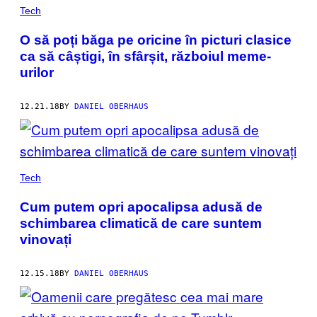
Tech
O să poți băga pe oricine în picturi clasice
ca să câștigi, în sfârșit, războiul meme-
urilor
12.21.18
BY
DANIEL OBERHAUS
Tech
Cum putem opri apocalipsa adusă de
schimbarea climatică de care suntem
vinovați
12.15.18
BY
DANIEL OBERHAUS