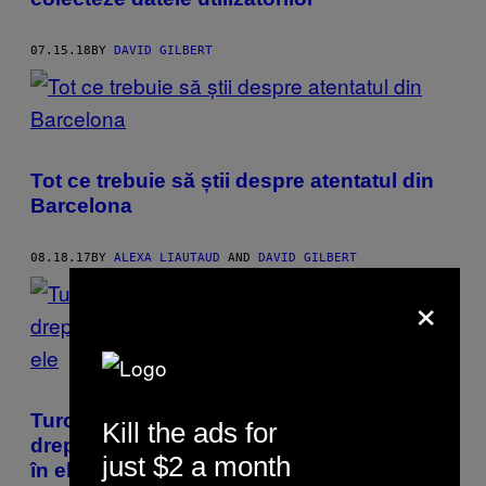
07.15.18
BY
DAVID GILBERT
Tot ce trebuie să știi despre atentatul din
Barcelona
08.18.17
BY
ALEXA LIAUTAUD
AND
DAVID GILBERT
×
Turcia a arestat opt activişti pentru
Kill the ads for
drepturilor omului, că ş-aşa nu mai crede
just $2 a month
în ele