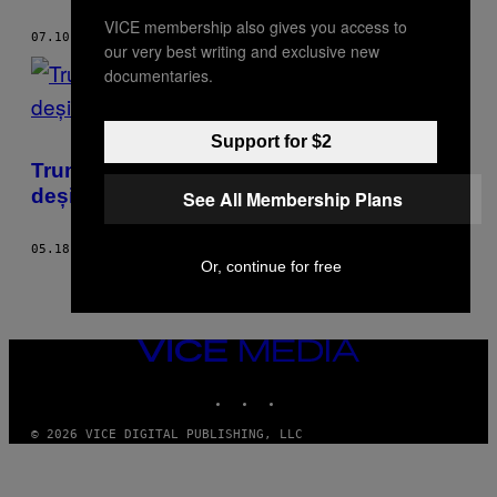
VICE membership also gives you access to
07.10.17
BY
DAVID GILBERT
our very best writing and exclusive new
documentaries.
Support for $2
Trump le dă rușilor informații strict secrete,
deși Putin urăște occidentul
See All Membership Plans
05.18.17
BY
DAVID GILBERT
AND
TIM HUME
Or, continue for free
VICE
MEDIA
INSTAGRAM
TIKTOK
YOUTUBE
© 2026 VICE DIGITAL PUBLISHING, LLC