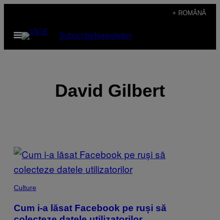
Skip
+ ROMÂNĂ
to
Open
Subscribe
Newsletter
content
Menu
David Gilbert
POSTS
BY
THIS
Culture
AUTHOR
Cum i-a lăsat Facebook pe ruși să
colecteze datele utilizatorilor