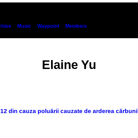
hies
Music
Waypoint
Members
Elaine Yu
012 din cauza poluării cauzate de arderea cărbuni