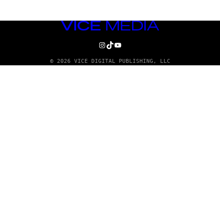
VICE
MEDIA
INSTAGRAM
TIKTOK
YOUTUBE
© 2026 VICE DIGITAL PUBLISHING, LLC