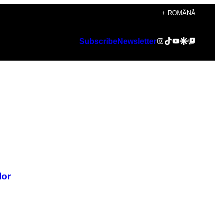
+ ROMÂNĂ
Instagram
TikTok
YouTube
Google Discover
Google Top Posts
Subscribe
Newsletter
lor