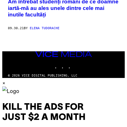
Am întrebat studenți români de ce doamne
iartă-mă au ales unele dintre cele mai
inutile facultăți
09.30.21
BY
ELENA TUDORACHE
VICE
MEDIA
INSTAGRAM
TIKTOK
YOUTUBE
© 2026 VICE DIGITAL PUBLISHING, LLC
×
KILL THE ADS FOR
JUST $2 A MONTH