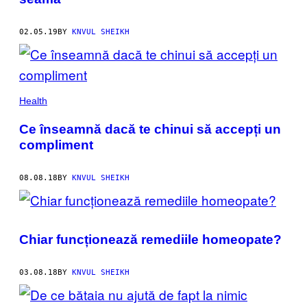
02.05.19
BY
KNVUL SHEIKH
Health
Ce înseamnă dacă te chinui să accepți un
compliment
08.08.18
BY
KNVUL SHEIKH
Chiar funcționează remediile homeopate?
03.08.18
BY
KNVUL SHEIKH