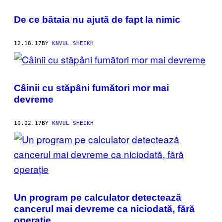
De ce bătaia nu ajută de fapt la nimic
12.18.17
BY
KNVUL SHEIKH
Câinii cu stăpâni fumători mor mai
devreme
10.02.17
BY
KNVUL SHEIKH
Un program pe calculator detectează
cancerul mai devreme ca niciodată, fără
operație