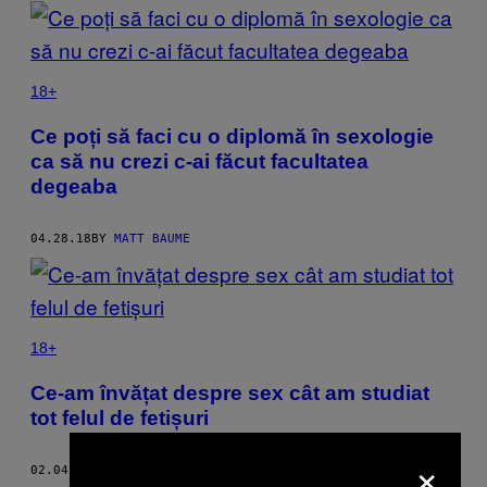
POSTS
BY
THIS
18+
AUTHOR
Ce poți să faci cu o diplomă în sexologie
ca să nu crezi c-ai făcut facultatea
degeaba
04.28.18
BY
MATT BAUME
18+
Ce-am învățat despre sex cât am studiat
tot felul de fetișuri
×
02.04.18
BY
MATT BAUME