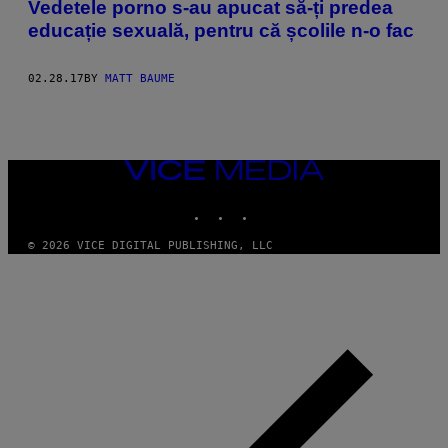
Vedetele porno s-au apucat să-ți predea
educație sexuală, pentru că școlile n-o fac
02.28.17
BY
MATT BAUME
VICE
MEDIA
INSTAGRAM
TIKTOK
YOUTUBE
© 2026 VICE DIGITAL PUBLISHING, LLC