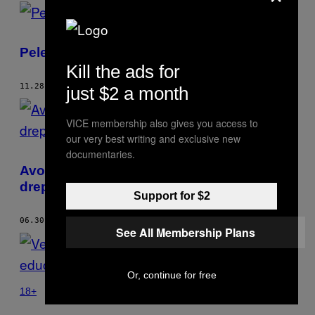
Pelerinii englezi erau queer
Kill the ads for
11.28.17
BY
MATT BAUME
just $2 a month
VICE membership also gives you access to
our very best writing and exclusive new
documentaries.
Avocații creștini care încearcă să șteargă
drepturile LGBT
Support for $2
06.30.17
BY
MATT BAUME
See All Membership Plans
Or, continue for free
18+