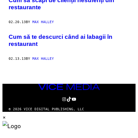
Cum să scapi de clienții nesuferiți din
restaurante
02.20.13
BY
MAX HALLEY
Cum să te descurci când ai labagii în
restaurant
02.13.13
BY
MAX HALLEY
VICE
MEDIA
INSTAGRAM
TIKTOK
YOUTUBE
© 2026 VICE DIGITAL PUBLISHING, LLC
×