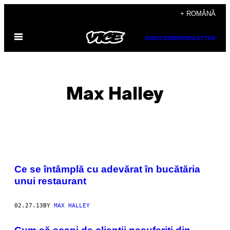
Skip
+ ROMÂNĂ
to
Open
content
SUBSCRIBE
NEWSLETTER
Menu
Max Halley
POSTS
Ce se întâmplă cu adevărat în bucătăria
BY
unui restaurant
THIS
02.27.13
BY
MAX HALLEY
AUTHOR