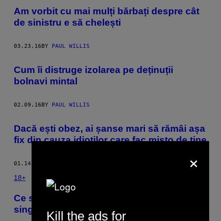
Am vorbit cu mai mulți bărbați despre cât
de sinistru e să chelești
03.23.16
BY
PAUL WILLIS
Cum îi distruge izolarea pe deținuții
bolnavi mintal
02.09.16
BY
PAUL WILLIS
Dacă ești obez, ai șanse mari să rămâi așa
fix din cauza idioților care fac mișto de tine
×
01.14.16
BY
PAUL WILLIS
18+
Ce se întâmplă când încerci să te vindeci
singur de boli venerice
Kill the ads for