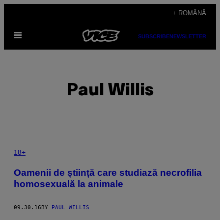
Skip
+ ROMÂNĂ
to
Open
content
SUBSCRIBE
NEWSLETTER
Menu
Paul Willis
POSTS
18+
BY
Oamenii de știință care studiază necrofilia
homosexuală la animale
THIS
AUTHOR
09.30.16
BY
PAUL WILLIS