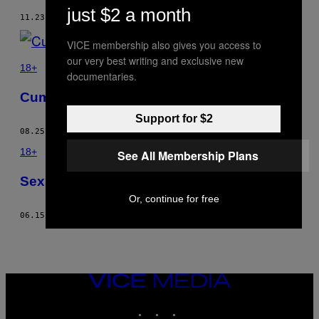
just $2 a month
11.23.15
BY
PAUL WILLIS
VICE membership also gives you access to
our very best writing and exclusive new
18+
documentaries.
Cum mi-a distrus viața ejacularea precoce
Support for $2
08.25.15
BY
PAUL WILLIS
18+
See All Membership Plans
​Sexul în grup e un coșmar logistic
Or, continue for free
06.15.15
BY
PAUL WILLIS
VICE
MEDIA
INSTAGRAM
TIKTOK
YOUTUBE