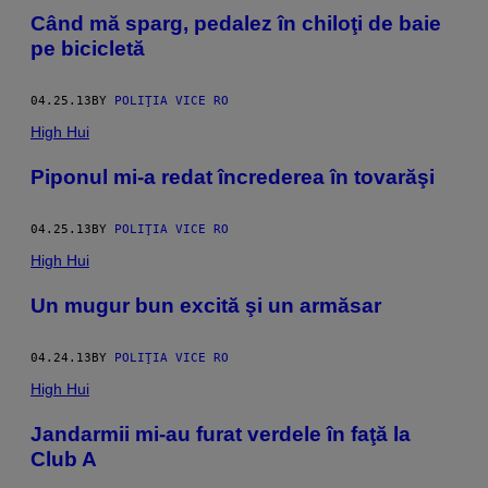
Când mă sparg, pedalez în chiloţi de baie
pe bicicletă
04.25.13
BY
POLIŢIA VICE RO
High Hui
Piponul mi-a redat încrederea în tovarăşi
04.25.13
BY
POLIŢIA VICE RO
High Hui
Un mugur bun excită şi un armăsar
04.24.13
BY
POLIŢIA VICE RO
High Hui
Jandarmii mi-au furat verdele în faţă la
Club A