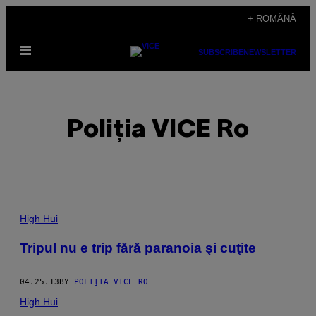
Skip
+ ROMÂNĂ
to
Open
content
SUBSCRIBE
NEWSLETTER
Menu
Poliţia VICE Ro
POSTS
High Hui
BY
Tripul nu e trip fără paranoia şi cuţite
THIS
04.25.13
BY
POLIŢIA VICE RO
AUTHOR
High Hui