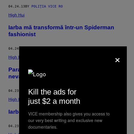
04.24.13
BY
POLIŢIA VICE RO
High Hui
Iarba mă transformă într-un Spiderman
fashionist
04.24.13
BY
POLIŢIA VICE RO
×
High Hui
Paranoia mă face să ţip în stradă ca o
nevastă bătută
Kill the ads for
04.23.13
BY
POLIŢIA VICE RO
just $2 a month
High Hui
Iarba mă face să vreau la mami
VICE membership also gives you access to
our very best writing and exclusive new
documentaries.
04.23.13
BY
POLIŢIA VICE RO