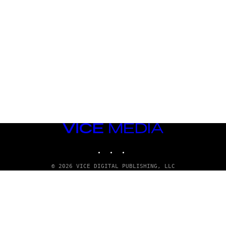
VICE
MEDIA
INSTAGRAM
TIKTOK
YOUTUBE
© 2026 VICE DIGITAL PUBLISHING, LLC