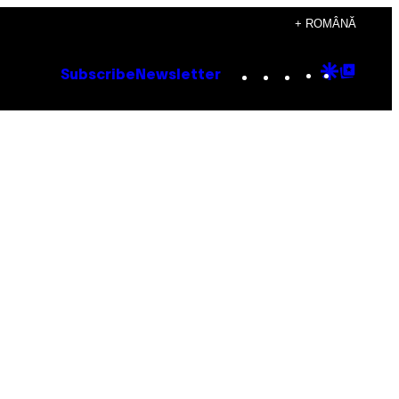
+ ROMÂNĂ
Instagram
TikTok
YouTube
Google
Goog
Subscribe
Newsletter
Discove
Top
Posts