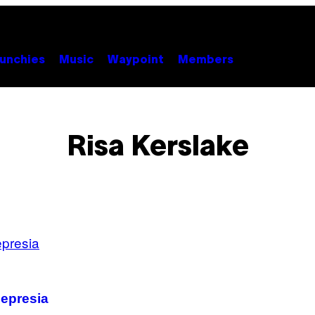
unchies
Music
Waypoint
Members
Risa Kerslake
depresia