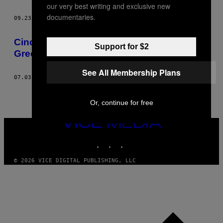
our very best writing and exclusive new
documentaries.
09.23.15
BY
SAM KRISS
Cinci modalități de ieșire din criză pentru
Support for $2
Grecia
See All Membership Plans
07.03.15
BY
SAM KRISS
Or, continue for free
VICE
MEDIA
INSTAGRAM
TIKTOK
YOUTUBE
© 2026 VICE DIGITAL PUBLISHING, LLC