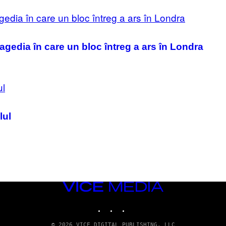
ragedia în care un bloc întreg a ars în Londra
lul
VICE
MEDIA
INSTAGRAM
TIKTOK
YOUTUBE
© 2026 VICE DIGITAL PUBLISHING, LLC