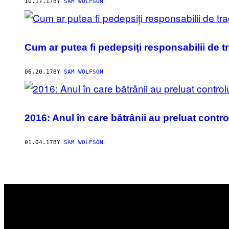
AUTHOR
10.17.17
BY
SAM WOLFSON
Cum ar putea fi pedepsiți responsabilii de t
06.20.17
BY
SAM WOLFSON
2016: Anul în care bătrânii au preluat contro
01.04.17
BY
SAM WOLFSON