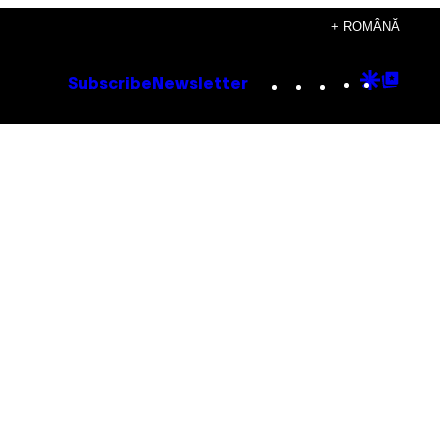
+ ROMÂNĂ
Instagram
TikTok
YouTube
Google
Goog
Subscribe
Newsletter
Discove
Top
Posts