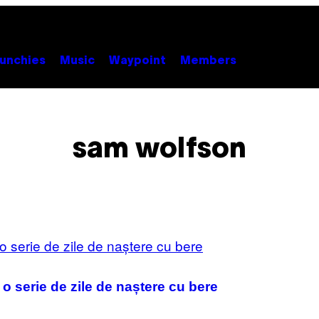
unchies
Music
Waypoint
Members
sam wolfson
 o serie de zile de naștere cu bere