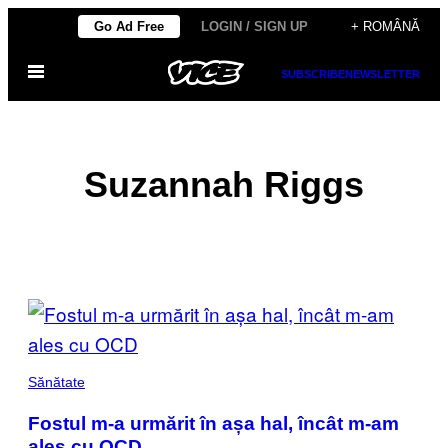
Skip
Go Ad Free
LOGIN / SIGN UP
+ ROMÂNĂ
to
Open
content
SUBSCRIBE
NEWSLETTER
Menu
Suzannah Riggs
POSTS
BY
THIS
Sănătate
AUTHOR
Fostul m-a urmărit în așa hal, încât m-am
ales cu OCD