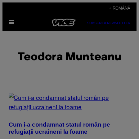
Skip
+ ROMÂNĂ
to
Open
content
SUBSCRIBE
NEWSLETTER
Menu
Teodora Munteanu
POSTS
BY
THIS
Cum i-a condamnat statul român pe
AUTHOR
refugiații ucraineni la foame