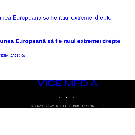
nea Europeană să fie raiul extremei drepte
NINA ZABICKA
VICE
MEDIA
INSTAGRAM
TIKTOK
YOUTUBE
© 2026 VICE DIGITAL PUBLISHING, LLC