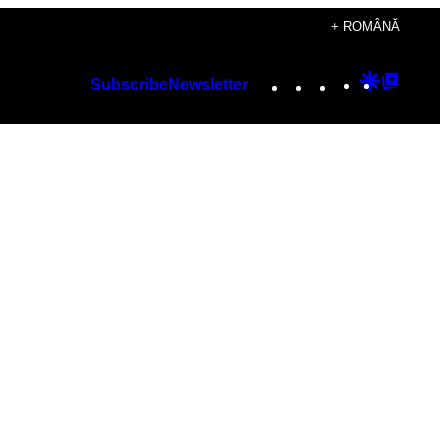
+ ROMÂNĂ
Instagram
TikTok
YouTube
Google
Googl
Subscribe
Newsletter
Discover
Top
Posts