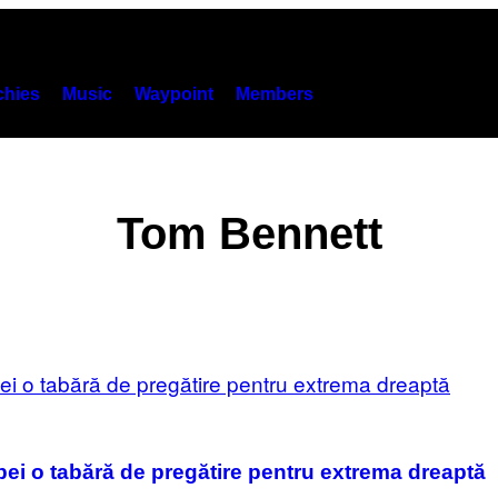
hies
Music
Waypoint
Members
Tom Bennett
ei o tabără de pregătire pentru extrema dreaptă