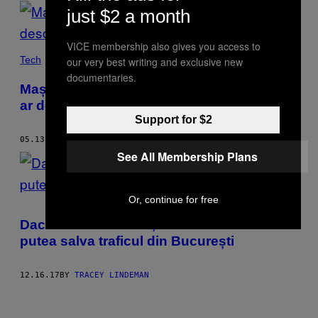
POSTS
just $2 a month
BY
VICE membership also gives you access to
THIS
Tech
our very best writing and exclusive new
documentaries.
AUTHOR
Mașina care își găsește singură drumul s-
ar descurca și în România
Support for $2
05.13.18
BY
TRACEY LINDEMAN
See All Membership Plans
Or, continue for free
Dacă crezi în minuni, atunci chestia asta ar
putea salva traficul din București
12.16.17
BY
TRACEY LINDEMAN