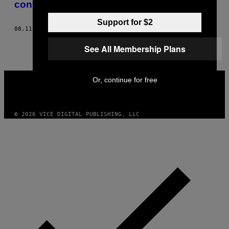
controversat în viitor
Support for $2
08.11.14
BY
ZOLTAN ISTVAN
See All Membership Plans
VICE
Or, continue for free
MEDIA
INSTAGRAM
TIKTOK
YOUTUBE
© 2026 VICE DIGITAL PUBLISHING, LLC