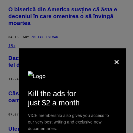
POSTS
O biserică din America susține că ăsta e
BY
deceniul în care omenirea o să învingă
moartea
THIS
AUTHOR
04.15.16
BY
ZOLTAN ISTVAN
18+
×
Dacă îți înșeli iubita în lumea virtuală, e la
fel de rău ca-n lumea reală
11.24.15
BY
ZOLTAN ISTVAN
Kill the ads for
​Căsătoria n-o să mai aibă sens când
oamenii o să trăiască o mie de ani
just $2 a month
VICE membership also gives you access to
07.07.15
BY
ZOLTAN ISTVAN
our very best writing and exclusive new
documentaries.
Uterele artificiale vor fi un subiect