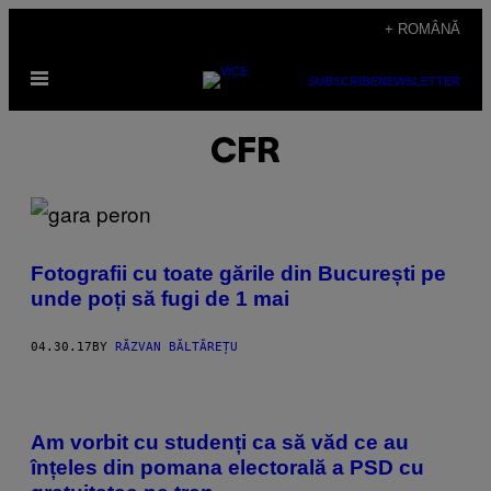
Skip
+ ROMÂNĂ
to
Open
content
SUBSCRIBE
NEWSLETTER
Menu
CFR
Fotografii cu toate gările din București pe
unde poți să fugi de 1 mai
04.30.17
BY
RĂZVAN BĂLTĂREȚU
Am vorbit cu studenți ca să văd ce au
înțeles din pomana electorală a PSD cu