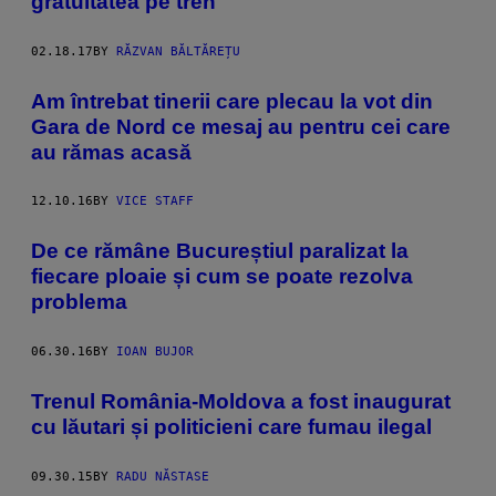
gratuitatea pe tren
02.18.17
BY
RĂZVAN BĂLTĂREȚU
Am întrebat tinerii care plecau la vot din
Gara de Nord ce mesaj au pentru cei care
au rămas acasă
12.10.16
BY
VICE STAFF
De ce rămâne Bucureștiul paralizat la
fiecare ploaie și cum se poate rezolva
problema
06.30.16
BY
IOAN BUJOR
Trenul România-Moldova a fost inaugurat
cu lăutari și politicieni care fumau ilegal
09.30.15
BY
RADU NĂSTASE