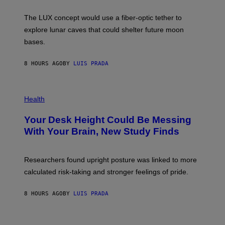
W
A
I
;
The LUX concept would use a fiber-optic tether to
R
D
E
R
explore lunar caves that could shelter future moon
I
P
M
bases.
I
A
X
G
E
E
8 HOURS AGO
BY
LUIS PRADA
L
)
/
G
E
P
T
H
Health
T
O
Y
T
I
Your Desk Height Could Be Messing
O
M
:
With Your Brain, New Study Finds
A
B
G
A
E
T
S
U
Researchers found upright posture was linked to more
H
calculated risk-taking and stronger feelings of pride.
A
N
T
8 HOURS AGO
BY
LUIS PRADA
O
K
E
R
A