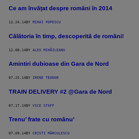
Ce am învățat despre români în 2014
12.24.14
BY
MIHAI POPESCU
Călătoria în timp, descoperită de români!
12.08.14
BY
ALEX MIHĂILEANU
Amintiri dubioase din Gara de Nord
07.25.14
BY
IRENE TEODOR
TRAIN DELIVERY #2 @Gara de Nord
07.17.14
BY
VICE STAFF
Trenu’ frate cu românu’
07.09.14
BY
CRISTI MĂRCULESCU