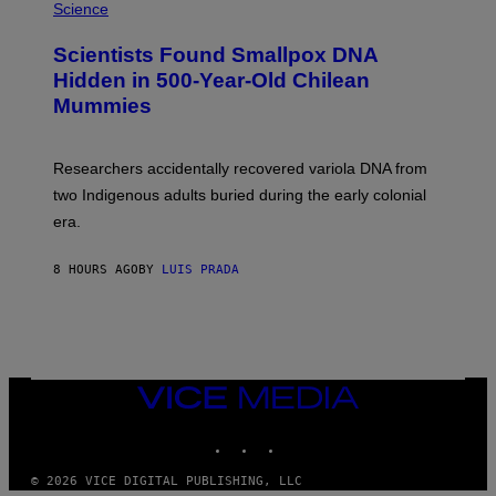
/
M
Science
G
U
E
C
Scientists Found Smallpox DNA
T
H
T
,
Hidden in 500-Year-Old Chilean
Y
M
I
Mummies
U
M
C
A
H
G
O
Researchers accidentally recovered variola DNA from
E
L
S
D
two Indigenous adults buried during the early colonial
E
era.
R
C
H
8 HOURS AGO
BY
LUIS PRADA
I
L
E
A
N
M
U
M
VICE
M
MEDIA
Y
INSTAGRAM
TIKTOK
YOUTUBE
T
H
A
© 2026 VICE DIGITAL PUBLISHING, LLC
N